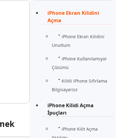
Şimdi İzle
Başlayın
iPhone Ekran Kilidini
Açma
rün
Daha Fazla Faydalı İpuçları
Daha Fazla Faydalı İpuçları
iPhone Ekran Kilidini
Unuttum
iPhone Kullanılamıyor
Çözümü
Kilitli iPhone Sıfırlama
Bilgisayarsız
iPhone Kilidi Açma
İpuçları
emek
iPhone Kilit Açma
Yazılımı