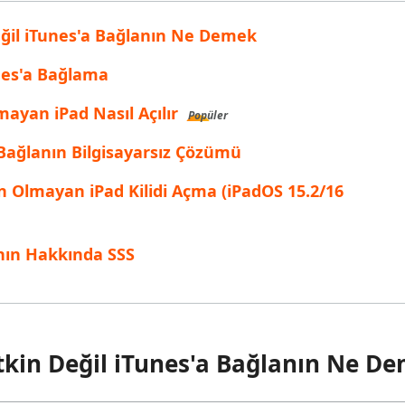
inen dosyaları kurtarın
Popüler
ğil iTunes'a Bağlanın Ne Demek
are AI Writer
Tenorshare AI Bypass
 Pro Uygulaması
 akıllı, daha hızlı, daha iyi yazın
AI içeriğini insan benzeri hale dönüştü
I ile ücretsiz temizleyin
unes'a Bağlama
ayan iPad Nasıl Açılır
Popüler
a Bağlanın Bilgisayarsız Çözümü
tkin Olmayan iPad Kilidi Açma (iPadOS 15.2/16
anın Hakkında SSS
kin Değil iTunes'a Bağlanın Ne D