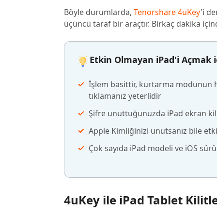
Böyle durumlarda,
Tenorshare 4uKey
'i d
üçüncü taraf bir araçtır. Birkaç dakika içi
Etkin Olmayan iPad'i Açmak i
İşlem basittir, kurtarma modunun h
tıklamanız yeterlidir
Şifre unuttuğunuzda iPad ekran kilidi
Apple Kimliğinizi unutsanız bile etk
Çok sayıda iPad modeli ve iOS sür
4uKey ile iPad Tablet Kilitl