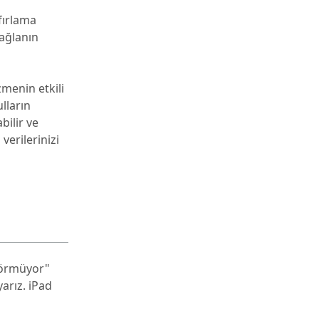
fırlama
bağlanın
zmenin etkili
lların
bilir ve
verilerinizi
 görmüyor"
arız. iPad