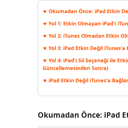
Windows'ta silinen dosyaları kurtarın
Mac'te sil
Ücretsiz
Okumadan Önce: iPad Etkin De
PixPretty AI Fotoğraf Düzenleyici
Tenorsh
Android için UltData Uygulaması
Cleanup
Ücretsiz Online AI Fotoğraf Düzenleme Aracı
AI ile daha
Tüm Ürünleri İncele
Android verilerini PC olmadan kurtarın
iPhone'u A
Yol 1: Etkin Olmayan iPad'i iT
Yol 2: iTunes Olmadan Etkin Olm
Yol 3: iPad Etkin Değil iTunes'
Yol 4: iPad'i Sil Seçeneği ile E
Güncellemesinden Sonra)
iPad Etkin Değil iTunes'a Bağl
Okumadan Önce: iPad Et