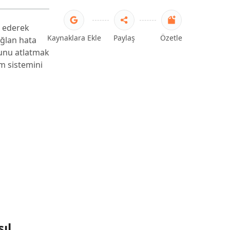
p ederek
Kaynaklara Ekle
Paylaş
Özetle
ağlan hata
munu atlatmak
m sistemini
ıl