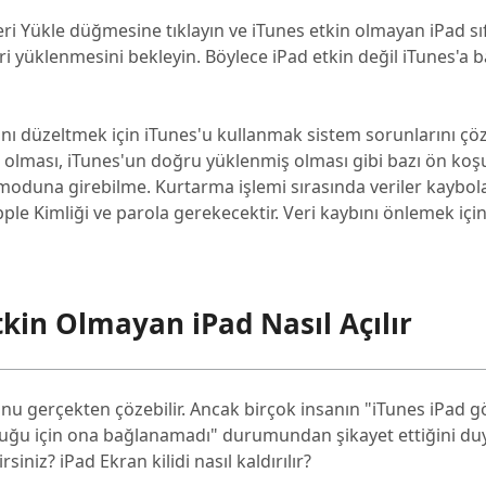
eri Yükle düğmesine tıklayın ve iTunes etkin olmayan iPad sı
eri yüklenmesini bekleyin. Böylece iPad etkin değil iTunes'a 
ını düzeltmek için iTunes'u kullanmak sistem sorunlarını çö
lı olması, iTunes'un doğru yüklenmiş olması gibi bazı ön koşu
oduna girebilme. Kurtarma işlemi sırasında veriler kaybola
Apple Kimliği ve parola gerekecektir. Veri kaybını önlemek için 
kin Olmayan iPad Nasıl Açılır
orunu gerçekten çözebilir. Ancak birçok insanın "iTunes iPad
lduğu için ona bağlanamadı" durumundan şikayet ettiğini duy
iniz? iPad Ekran kilidi nasıl kaldırılır?