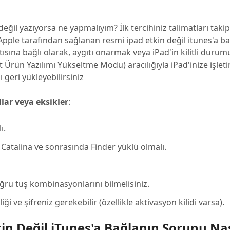
 değil yazıyorsa ne yapmalıyım? İlk tercihiniz talimatları taki
 Apple tarafından sağlanan resmi ipad etkin değil itunes'a b
ısına bağlı olarak, aygıtı onarmak veya iPad'in kilitli duru
rün Yazılımı Yükseltme Modu) aracılığıyla iPad'inize işleti
 geri yükleyebilirsiniz
lar veya eksikler
:
ı.
atalina ve sonrasında Finder yüklü olmalı.
ru tuş kombinasyonlarını bilmelisiniz.
iği ve şifreniz gerekebilir (özellikle aktivasyon kilidi varsa).
in Değil iTunes'a Bağlanın Sorunu Nas