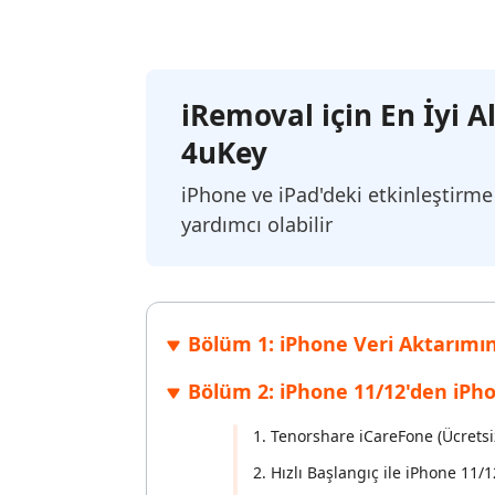
Windows'ta silinen dosyaları kurtarın
Mac'te sil
Ücretsiz
PixPretty AI Fotoğraf Düzenleyici
Tenorsh
Android için UltData Uygulaması
Cleanup
Ücretsiz Online AI Fotoğraf Düzenleme Aracı
AI ile daha
Tüm Ürünleri İncele
Android verilerini PC olmadan kurtarın
iPhone'u A
iRemoval için En İyi A
4uKey
iPhone ve iPad'deki etkinleştirme
yardımcı olabilir
Bölüm 1: iPhone Veri Aktarım
Bölüm 2: iPhone 11/12'den iPh
1. Tenorshare iCareFone (Ücretsi
2. Hızlı Başlangıç ile iPhone 11