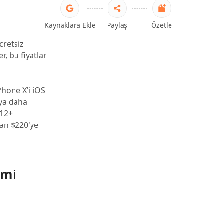
Kaynaklara Ekle
Paylaş
Özetle
cretsiz
r, bu fiyatlar
Phone X'i iOS
eya daha
A12+
dan $220'ye
emi