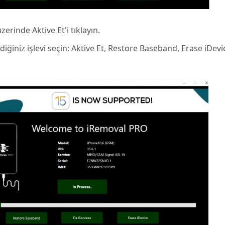
erinde Aktive Et'i tıklayın.
iğiniz işlevi seçin: Aktive Et, Restore Baseband, Erase iDevi