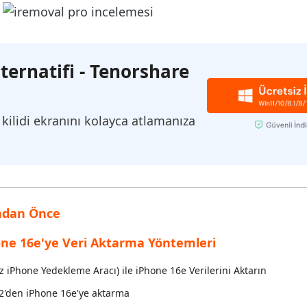
inen dosyaları kurtarın
Popüler
are AI Writer
Tenorshare AI Bypass
 Pro Uygulaması
 akıllı, daha hızlı, daha iyi yazın
AI içeriğini insan benzeri hale dönüştü
I ile ücretsiz temizleyin
lternatifi - Tenorshare
 kilidi ekranını kolayca atlamanıza
ından Önce
one 16e'ye Veri Aktarma Yöntemleri
z iPhone Yedekleme Aracı) ile iPhone 16e Verilerini Aktarın
/12'den iPhone 16e'ye aktarma