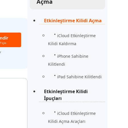
Açma
Şimdi İzle
Başlayın
rün
Daha Fazla Faydalı İpuçları
Etkinleştirme Kilidi Açma
Daha Fazla Faydalı İpuçları
iCloud Etkinleştirme
Kilidi Kaldırma
iPhone Sahibine
Kilitlendi
iPad Sahibine Kilitlendi
Etkinleştirme Kilidi
İpuçları
iCloud Etkinleştirme
Kilidi Açma Araçları