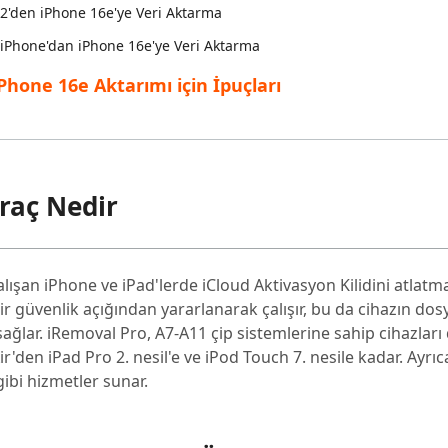
/12'den iPhone 16e'ye Veri Aktarma
ki iPhone'dan iPhone 16e'ye Veri Aktarma
Phone 16e Aktarımı için İpuçları
raç Nedir
alışan iPhone ve iPad'lerde iCloud Aktivasyon Kilidini atlatma
bir güvenlik açığından yararlanarak çalışır, bu da cihazın do
sağlar. iRemoval Pro, A7-A11 çip sistemlerine sahip cihazları 
'den iPad Pro 2. nesil'e ve iPod Touch 7. nesile kadar. Ayrıca
bi hizmetler sunar.