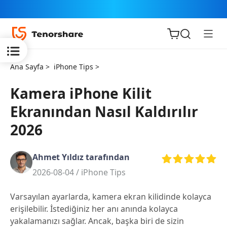
Ana Sayfa >
iPhone Tips >
Kamera iPhone Kilit
Ekranından Nasıl Kaldırılır
iOS için
2026
ReiBoot
Ahmet Yıldız tarafından
Tenorshare
Yeni
2026-08-04 /
iPhone Tips
PDNob
Varsayılan ayarlarda, kamera ekran kilidinde kolayca
iAnyGo
erişilebilir. İstediğiniz her anı anında kolayca
yakalamanızı sağlar. Ancak, başka biri de sizin