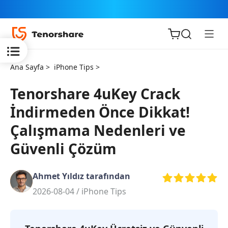
Ana Sayfa >
iPhone Tips >
Tenorshare 4uKey Crack
İndirmeden Önce Dikkat!
iOS için
Çalışmama Nedenleri ve
ReiBoot
Güvenli Çözüm
Tenorshare
Yeni
PDNob
Ahmet Yıldız tarafından
2026-08-04 /
iPhone Tips
iAnyGo