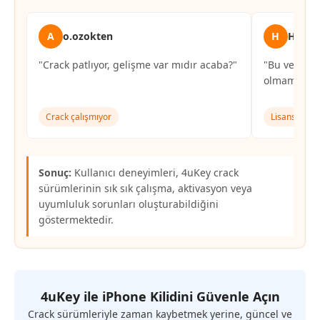
A
o.ozokten
H
Hasan
"Crack patlıyor, gelişme var mıdır acaba?"
"Bu versiyon
olmamıza r
Crack çalışmıyor
Lisans doğr
Sonuç:
Kullanıcı deneyimleri, 4uKey crack
sürümlerinin sık sık çalışma, aktivasyon veya
uyumluluk sorunları oluşturabildiğini
göstermektedir.
4uKey ile iPhone Kilidini Güvenle Açın
Crack sürümleriyle zaman kaybetmek yerine, güncel ve