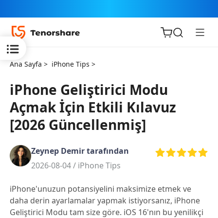
Ana Sayfa >
iPhone Tips >
iPhone Geliştirici Modu
Açmak İçin Etkili Kılavuz
iOS için
[2026 Güncellenmiş]
ReiBoot
Zeynep Demir tarafından
Tenorshare
Yeni
2026-08-04 /
iPhone Tips
PDNob
iPhone'unuzun potansiyelini maksimize etmek ve
iAnyGo
daha derin ayarlamalar yapmak istiyorsanız, iPhone
Geliştirici Modu tam size göre. iOS 16'nın bu yenilikçi