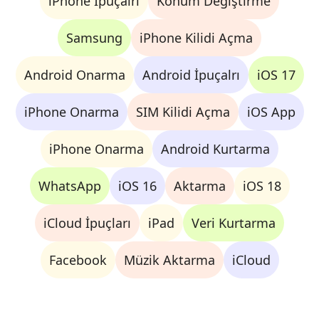
iPhone İpuçalrı
Konum Değiştirme
Samsung
iPhone Kilidi Açma
Android Onarma
Android İpuçalrı
iOS 17
iPhone Onarma
SIM Kilidi Açma
iOS App
iPhone Onarma
Android Kurtarma
WhatsApp
iOS 16
Aktarma
iOS 18
iCloud İpuçları
iPad
Veri Kurtarma
Facebook
Müzik Aktarma
iCloud