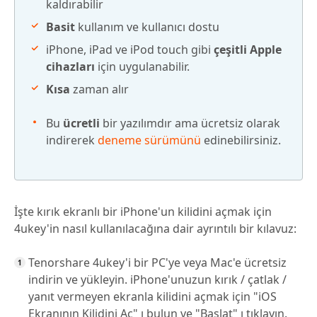
kaldırabilir
Basit
kullanım ve kullanıcı dostu
iPhone, iPad ve iPod touch gibi
çeşitli Apple
cihazları
için uygulanabilir.
Kısa
zaman alır
Bu
ücretli
bir yazılımdır ama ücretsiz olarak
indirerek
deneme sürümünü
edinebilirsiniz.
İşte kırık ekranlı bir iPhone'un kilidini açmak için
4ukey'in nasıl kullanılacağına dair ayrıntılı bir kılavuz:
Tenorshare 4ukey'i bir PC'ye veya Mac'e ücretsiz
indirin ve yükleyin. iPhone'unuzun kırık / çatlak /
yanıt vermeyen ekranla kilidini açmak için "iOS
Ekranının Kilidini Aç" ı bulun ve "Başlat" ı tıklayın.