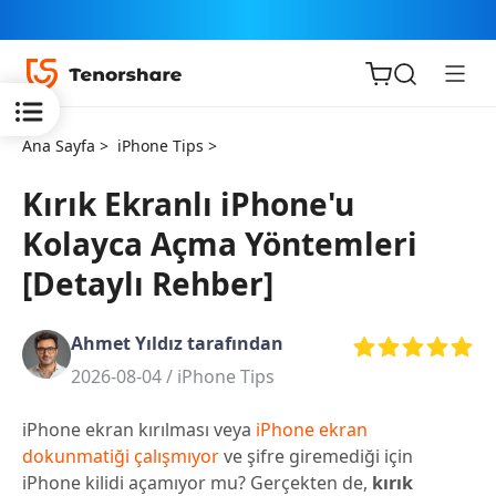
Ana Sayfa >
iPhone Tips >
Kırık Ekranlı iPhone'u
Kolayca Açma Yöntemleri
iOS için
[Detaylı Rehber]
ReiBoot
Ahmet Yıldız tarafından
Tenorshare
Yeni
2026-08-04 /
iPhone Tips
PDNob
iPhone ekran kırılması veya
iPhone ekran
iAnyGo
dokunmatiği çalışmıyor
ve şifre giremediği için
iPhone kilidi açamıyor mu? Gerçekten de,
kırık