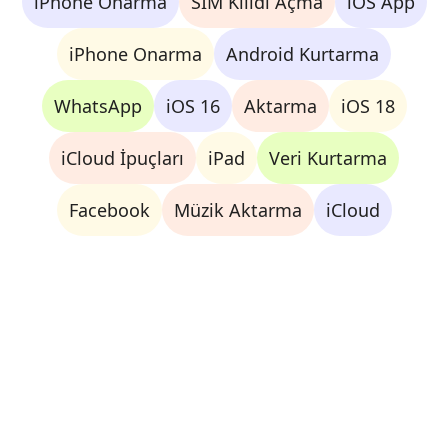
iPhone Onarma
SIM Kilidi Açma
iOS App
iPhone Onarma
Android Kurtarma
WhatsApp
iOS 16
Aktarma
iOS 18
iCloud İpuçları
iPad
Veri Kurtarma
Facebook
Müzik Aktarma
iCloud