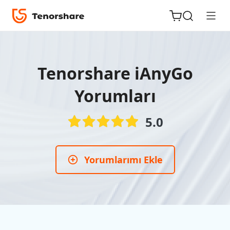
Tenorshare iAnyGo
Yorumları
iOS için
ReiBoot
5.0
Tenorshare
Yeni
PDNob
Yorumlarımı Ekle
iAnyGo