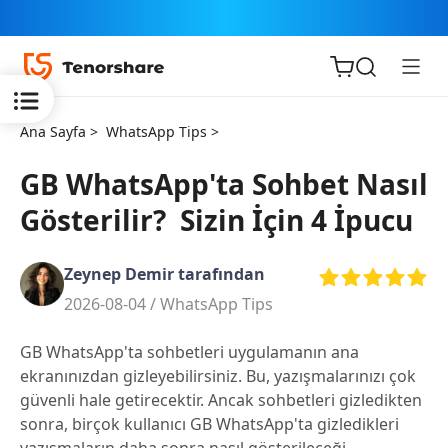
Ana Sayfa >
WhatsApp Tips >
GB WhatsApp'ta Sohbet Nasıl
Gösterilir? Sizin İçin 4 İpucu
iOS için
ReiBoot
Zeynep Demir tarafından
2026-08-04 /
WhatsApp Tips
Tenorshare
Yeni
PDNob
GB WhatsApp'ta sohbetleri uygulamanın ana
ekranınızdan gizleyebilirsiniz. Bu, yazışmalarınızı çok
iAnyGo
güvenli hale getirecektir. Ancak sohbetleri gizledikten
sonra, birçok kullanıcı GB WhatsApp'ta gizledikleri