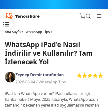
Ana Sayfa >
WhatsApp Tips >
WhatsApp iPad'e Nasıl
İndirilir ve Kullanılır? Tam
iOS için
İzlenecek Yol
ReiBoot
Zeynep Demir tarafından
Tenorshare
Yeni
2026-08-04 /
WhatsApp Tips
PDNob
iPad için WhatsApp var mı? iPad kullanıcıları için
iAnyGo
harika haber! Mayıs 2025 itibarıyla, WhatsApp uzun
zamandır beklenen yerel iPad uygulamasını resmen