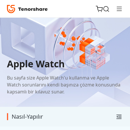
iOS için
Apple Watch
ReiBoot
Bu sayfa size Apple Watch'u kullanma ve Apple
Tenorshare
Yeni
Watch sorunlarını kendi başınıza çözme konusunda
PDNob
kapsamlı bir kılavuz sunar.
iAnyGo
Nasıl-Yapılır