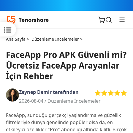
Ana Sayfa >
Düzenleme İncelemeler >
FaceApp Pro APK Güvenli mi?
Ücretsiz FaceApp Arayanlar
iOS için
İçin Rehber
ReiBoot
Zeynep Demir tarafından
Tenorshare
Yeni
2026-08-04 /
Düzenleme İncelemeler
PDNob
FaceApp, sunduğu gerçekçi yaşlandırma ve güzellik
iAnyGo
filtreleriyle dünya genelinde popüler olsa da, en
etkileyici özellikler "Pro" aboneliği altında kilitli. Birçok