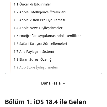
1.1 Öncelikli Bildirimler
1.2 Apple Intelligence Özellikleri
1.3 Apple Vision Pro Uygulaması
1.4 Apple News+ İyileştirmeleri
1.5 Fotoğraflar Uygulamasındaki Yenilikler
1.6 Safari Tarayıcı Güncellemeleri
1.7 Aile Paylaşımı Sistemi
1.8 Ekran Süresi Özelliği
1.9 App Store İyileştirmeleri
1.10 Podcast Uygulaması
Daha Fazla
1.11 Kontrol Merkezi
1.12 Apple Fitness+
1.13 Ev Uygulaması
Bölüm 1: iOS 18.4 ile Gelen
1.14 Yeni Emoji Seçenekleri