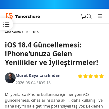
Ana Sayfa >
iOS 18 >
iOS 18.4 Güncellemesi:
iPhone'unuza Gelen
iOS için
Yenilikler ve İyileştirmeler!
ReiBoot
Murat Kaya tarafından
Tenorshare
Yeni
2026-08-04 /
iOS 18
PDNob
Milyonlarca iPhone kullanıcısı için her yeni iOS
iAnyGo
güncellemesi, cihazlarını daha akıllı, daha kullanışlı ve
daha keyifli hale getirme potansiyeli taşıyor. Beklenen