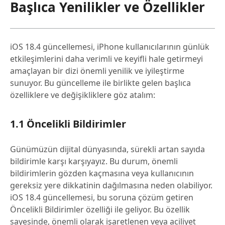
Başlıca Yenilikler ve Özellikler
1.15 CarPlay Güncellemeleri
1.16 Diğer Küçük Yenilikler
iOS 18.4 güncellemesi, iPhone kullanıcılarının günlük
Bölüm 2: iOS 18.4 Güncellemesi Nasıl
etkileşimlerini daha verimli ve keyifli hale getirmeyi
Yüklenir?
amaçlayan bir dizi önemli yenilik ve iyileştirme
sunuyor. Bu güncelleme ile birlikte gelen başlıca
Bölüm 3: Hangi iPhone Modelleri iOS
özelliklere ve değişikliklere göz atalım:
18.4'ü Alacak?
Sonuç
1.1 Öncelikli Bildirimler
Günümüzün dijital dünyasında, sürekli artan sayıda
bildirimle karşı karşıyayız. Bu durum, önemli
bildirimlerin gözden kaçmasına veya kullanıcının
gereksiz yere dikkatinin dağılmasına neden olabiliyor.
iOS 18.4 güncellemesi, bu soruna çözüm getiren
Öncelikli Bildirimler özelliği ile geliyor. Bu özellik
sayesinde, önemli olarak işaretlenen veya aciliyet