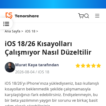
Ana Sayfa >
iOS 18 >
iOS 18/26 Kısayolları
Çalışmıyor Nasıl Düzeltilir
iOS için
ReiBoot
Murat Kaya tarafından
2026-08-04 /
iOS 18
Tenorshare
Yeni
PDNob
iOS 18/26'yı iPhone'ınıza yüklediyseniz, bazı kullanışlı
kısayolların beklenmedik şekilde çalışmamasıyla
iAnyGo
karşılaştığınızı fark edebilirsiniz. Endişelenmeyin, bu
bir beta yazılımının yaygın bir sorunu ve birkaç basit