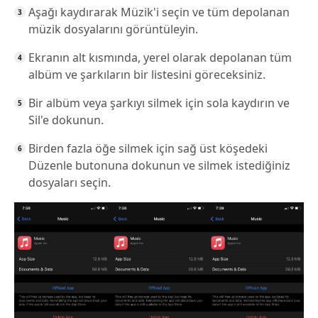
Aşağı kaydırarak Müzik'i seçin ve tüm depolanan
müzik dosyalarını görüntüleyin.
Ekranın alt kısmında, yerel olarak depolanan tüm
albüm ve şarkıların bir listesini göreceksiniz.
Bir albüm veya şarkıyı silmek için sola kaydırın ve
Sil'e dokunun.
Birden fazla öğe silmek için sağ üst köşedeki
Düzenle butonuna dokunun ve silmek istediğiniz
dosyaları seçin.