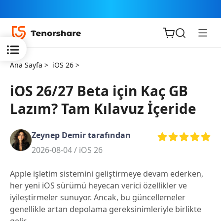
Ana Sayfa >
iOS 26 >
iOS 26/27 Beta için Kaç GB
Lazım? Tam Kılavuz İçeride
iOS için
ReiBoot
Zeynep Demir tarafından
2026-08-04 /
iOS 26
Tenorshare
Yeni
PDNob
Apple işletim sistemini geliştirmeye devam ederken,
her yeni iOS sürümü heyecan verici özellikler ve
iAnyGo
iyileştirmeler sunuyor. Ancak, bu güncellemeler
genellikle artan depolama gereksinimleriyle birlikte