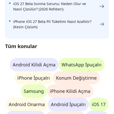
iOS 27 Beta Isınma Sorunu: Neden Olur ve
Nasıl Çözülür? (2026 Rehberi)
iPhone iOS 27 Beta Pil Tüketimi Nasıl Azaltılır?
(Kesin Çözüm)
Tüm konular
Android Kilidi Açma
WhatsApp İpuçalrı
iPhone İpuçalrı
Konum Değiştirme
Samsung
iPhone Kilidi Açma
Android Onarma
Android İpuçalrı
iOS 17