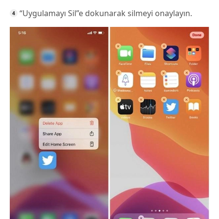
“Uygulamayı Sil”e dokunarak silmeyi onaylayın.