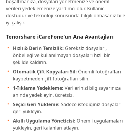
boşaltmanıza, dosyaları yönetmenize ve önemli
verileri yedeklemenize yardımcı olur. Kullanıcı
dostudur ve teknoloji konusunda bilgili olmasanız bile
iyi çalışır.
Tenorshare iCareFone'un Ana Avantajları
Hızlı & Derin Temizlik:
Gereksiz dosyaları,
önbelleği ve kullanılmayan dosyaları hızlı bir
şekilde kaldırın.
Otomatik Çift Kopyaları Sil:
Önemli fotoğrafları
kaybetmeden çift fotoğrafları silin.
1-Tıklama Yedekleme:
Verilerinizi bilgisayarınıza
anında yedekleyin, ücretsiz.
Seçici Geri Yükleme:
Sadece istediğiniz dosyaları
geri yükleyin.
Akıllı Uygulama Yöneticisi:
Önemli uygulamaları
yükleyin, geri kalanları atlayın.