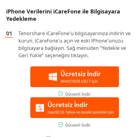
iPhone Verilerini iCareFone ile Bilgisayara
Yedekleme
Tenorshare iCareFone'u bilgisayarınıza indirin ve
kurun. iCareFone'u açın ve eski iPhone'unuzu
bilgisayara bağlayın. Sağ menüden “Yedekle ve
Geri Yükle” seçeneğini tıklayın.