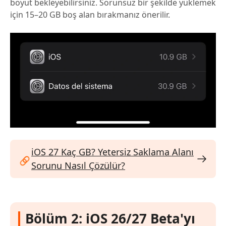
boyut bekleyebilirsiniz. Sorunsuz bir şekilde yüklemek
için 15–20 GB boş alan bırakmanız önerilir.
iOS 27 Kaç GB? Yetersiz Saklama Alanı
Sorunu Nasıl Çözülür?
Bölüm 2: iOS 26/27 Beta'yı