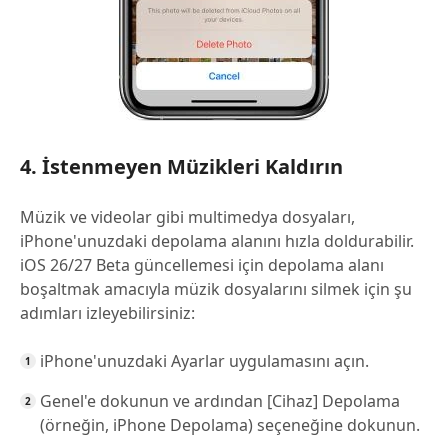
4. İstenmeyen Müzikleri Kaldırın
Müzik ve videolar gibi multimedya dosyaları,
iPhone'unuzdaki depolama alanını hızla doldurabilir.
iOS 26/27 Beta güncellemesi için depolama alanı
boşaltmak amacıyla müzik dosyalarını silmek için şu
adımları izleyebilirsiniz:
iPhone'unuzdaki Ayarlar uygulamasını açın.
Genel'e dokunun ve ardından [Cihaz] Depolama
(örneğin, iPhone Depolama) seçeneğine dokunun.