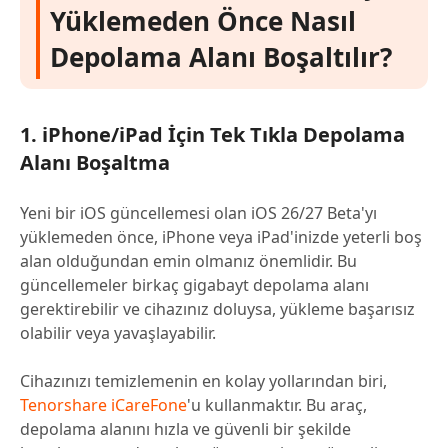
Yüklemeden Önce Nasıl
Depolama Alanı Boşaltılır?
1. iPhone/iPad İçin Tek Tıkla Depolama
Alanı Boşaltma
Yeni bir iOS güncellemesi olan iOS 26/27 Beta'yı
yüklemeden önce, iPhone veya iPad'inizde yeterli boş
alan olduğundan emin olmanız önemlidir. Bu
güncellemeler birkaç gigabayt depolama alanı
gerektirebilir ve cihazınız doluysa, yükleme başarısız
olabilir veya yavaşlayabilir.
Cihazınızı temizlemenin en kolay yollarından biri,
Tenorshare iCareFone
'u kullanmaktır. Bu araç,
depolama alanını hızla ve güvenli bir şekilde