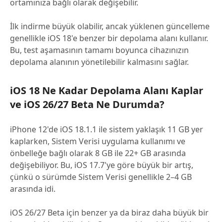
ortamınıza bağlı olarak değişebilir.
İlk indirme büyük olabilir, ancak yüklenen güncelleme
genellikle iOS 18'e benzer bir depolama alanı kullanır.
Bu, test aşamasının tamamı boyunca cihazınızın
depolama alanının yönetilebilir kalmasını sağlar.
iOS 18 Ne Kadar Depolama Alanı Kaplar
ve iOS 26/27 Beta Ne Durumda?
iPhone 12'de iOS 18.1.1 ile sistem yaklaşık 11 GB yer
kaplarken, Sistem Verisi uygulama kullanımı ve
önbelleğe bağlı olarak 8 GB ile 22+ GB arasında
değişebiliyor. Bu, iOS 17.7'ye göre büyük bir artış,
çünkü o sürümde Sistem Verisi genellikle 2–4 GB
arasında idi.
iOS 26/27 Beta için benzer ya da biraz daha büyük bir