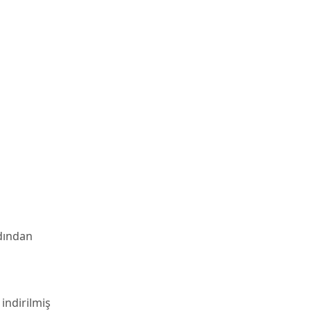
dından
indirilmiş