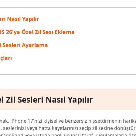
ri Nasıl Yapılır
 26'ya Özel Zil Sesi Ekleme
il Sesleri Ayarlama
çları
 Zil Sesleri Nasıl Yapılır
rmak, iPhone 17'nizi kişisel ve benzersiz hissettirmenin harik
, seslerinizi veya hatta kayıtlarınızı seçip zil sesine dönüştüre
eBand veya isteğe bağlı üçüncü taraf uygulamalarla özel 