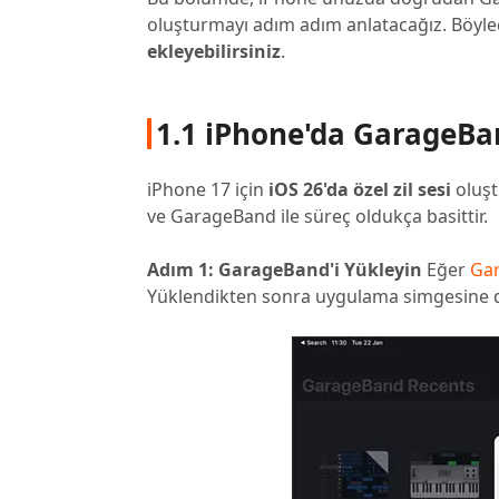
oluşturmayı adım adım anlatacağız. Böyl
ekleyebilirsiniz
.
1.1 iPhone'da GarageB
iPhone 17 için
iOS 26'da özel zil sesi
oluşt
ve GarageBand ile süreç oldukça basittir.
Adım 1: GarageBand'i Yükleyin
Eğer
Ga
Yüklendikten sonra uygulama simgesine do