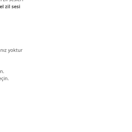
l zil sesi
nız yoktur
n.
çin.