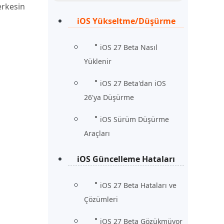
Şimdi İzle
erkesin
Başlayın
iOS Yükseltme/Düşürme
rün
Daha Fazla Faydalı İpuçları
Daha Fazla Faydalı İpuçları
iOS 27 Beta Nasıl
Yüklenir
iOS 27 Beta'dan iOS
26'ya Düşürme
iOS Sürüm Düşürme
Araçları
iOS Güncelleme Hataları
iOS 27 Beta Hataları ve
Çözümleri
iOS 27 Beta Gözükmüyor