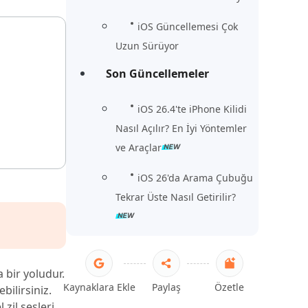
iOS Güncellemesi Çok
Uzun Sürüyor
Son Güncellemeler
iOS 26.4'te iPhone Kilidi
Nasıl Açılır? En İyi Yöntemler
ve Araçlar
iOS 26'da Arama Çubuğu
Tekrar Üste Nasıl Getirilir?
a bir yoludur.
Kaynaklara Ekle
Paylaş
Özetle
bilirsiniz.
zil sesleri