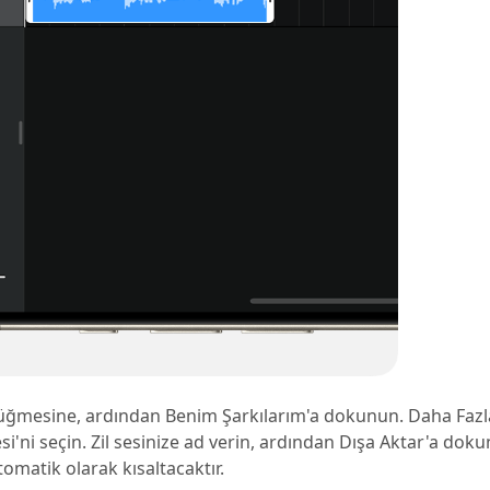
ğmesine, ardından Benim Şarkılarım'a dokunun. Daha Faz
si'ni seçin. Zil sesinize ad verin, ardından Dışa Aktar'a dok
omatik olarak kısaltacaktır.