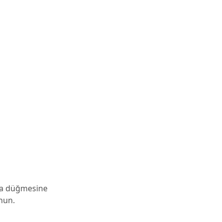
la düğmesine
unun.