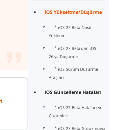
Şimdi İzle
Başlayın
iOS Yükseltme/Düşürme
rün
Daha Fazla Faydalı İpuçları
Daha Fazla Faydalı İpuçları
iOS 27 Beta Nasıl
Yüklenir
iOS 27 Beta'dan iOS
26'ya Düşürme
iOS Sürüm Düşürme
Araçları
iOS Güncelleme Hataları
i
iOS 27 Beta Hataları ve
Çözümleri
iOS 27 Beta Gözükmüyor