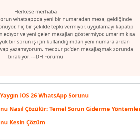
inen dosyaları kurtarın
Popüler
Herkese merhaba
are AI Writer
Tenorshare AI Bypass
 Pro Uygulaması
orun whatsappda yeni bir numaradan mesaj geldiğinde
 akıllı, daha hızlı, daha iyi yazın
AI içeriğini insan benzeri hale dönüştü
I ile ücretsiz temizleyin
uyor. hiç bir şekilde tepki vermıyor. uygulamayı kapatıp
 edıyor ve yeni gelen mesajları göstermiyor. umarım kısa
yük bir sorun iş için kullandığımdan yeni numaralardan
 cevap yazamıyorum. mecbur pc'den mesajlaşmak zorunda
bırakıyor. ---DH Forumu
5 Yaygın iOS 26 WhatsApp Sorunu
nu Nasıl Çözülür: Temel Sorun Giderme Yöntemler
unu Kesin Çözüm