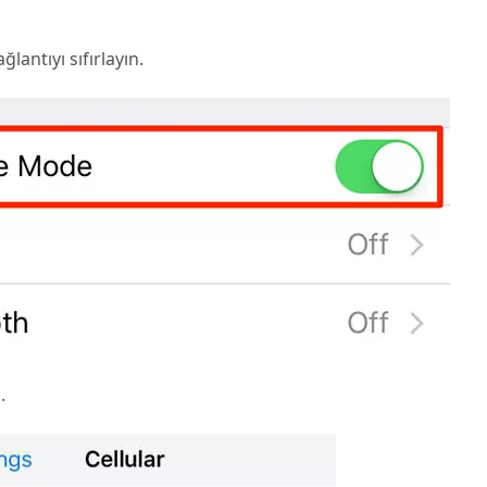
antıyı sıfırlayın.
.