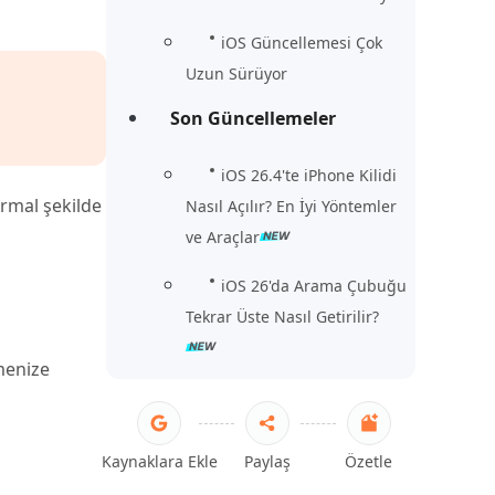
iOS Güncellemesi Çok
Uzun Sürüyor
Son Güncellemeler
iOS 26.4'te iPhone Kilidi
ormal şekilde
Nasıl Açılır? En İyi Yöntemler
ve Araçlar
iOS 26'da Arama Çubuğu
Tekrar Üste Nasıl Getirilir?
menize
Kaynaklara Ekle
Paylaş
Özetle