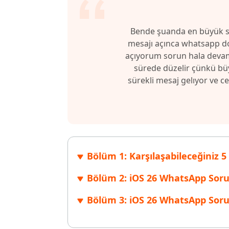
Windows'ta silinen dosyaları kurtarın
Mac'te sil
Ücretsiz
PixPretty AI Fotoğraf Düzenleyici
Tenorsh
Android için UltData Uygulaması
Cleanup
Bende şuanda en büyük s
Ücretsiz Online AI Fotoğraf Düzenleme Aracı
AI ile daha
Tüm Ürünleri İncele
Android verilerini PC olmadan kurtarın
iPhone'u A
mesajı açınca whatsapp don
açıyorum sorun hala devam
sürede düzelir çünkü bü
sürekli mesaj gelıyor ve
Bölüm 1: Karşılaşabileceğiniz 
Bölüm 2: iOS 26 WhatsApp Soru
Bölüm 3: iOS 26 WhatsApp Sor