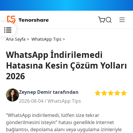
Ana Sayfa >
WhatsApp Tips >
WhatsApp İndirilemedi
Hatasına Kesin Çözüm Yolları
iOS için
2026
ReiBoot
Zeynep Demir tarafından
Tenorshare
Yeni
2026-08-04 /
WhatsApp Tips
PDNob
“WhatsApp indirilemedi, lütfen size tekrar
iAnyGo
gönderilmesini isteyin” hatası genellikle internet
bağlantısı, depolama alanı veya uygulama izinleriyle