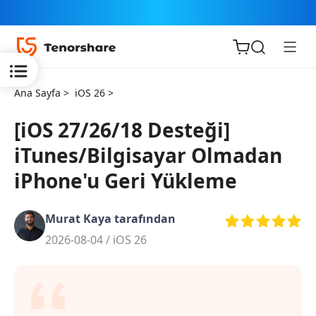
Ana Sayfa >
iOS 26 >
[iOS 27/26/18 Desteği]
iTunes/Bilgisayar Olmadan
iOS için
iPhone'u Geri Yükleme
ReiBoot
Murat Kaya tarafından
Tenorshare
Yeni
2026-08-04 /
iOS 26
PDNob
iAnyGo