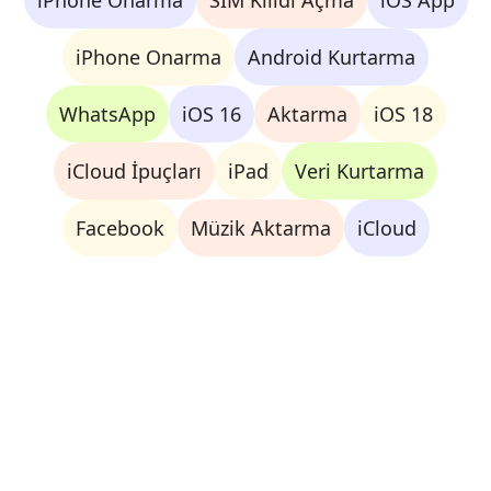
iPhone Onarma
SIM Kilidi Açma
iOS App
iPhone Onarma
Android Kurtarma
WhatsApp
iOS 16
Aktarma
iOS 18
iCloud İpuçları
iPad
Veri Kurtarma
Facebook
Müzik Aktarma
iCloud