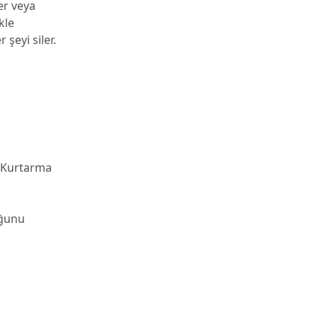
er veya
kle
şeyi siler.
Kurtarma
uğunu