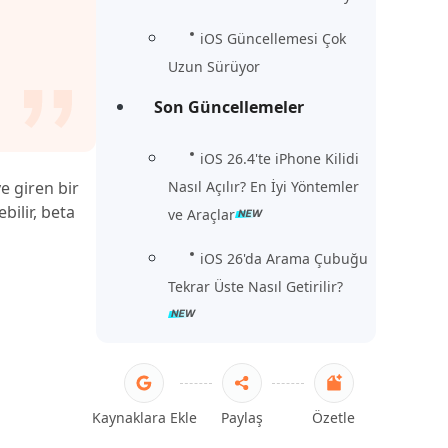
iOS Güncellemesi Çok
Uzun Sürüyor
Son Güncellemeler
iOS 26.4'te iPhone Kilidi
Nasıl Açılır? En İyi Yöntemler
e giren bir
bilir, beta
ve Araçlar
iOS 26'da Arama Çubuğu
Tekrar Üste Nasıl Getirilir?
Kaynaklara Ekle
Paylaş
Özetle