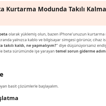
eta Kurtarma Modunda Takılı Kalm
beta
olarak yüklemiş olun, bazen iPhone'unuzun kurtarm
anda yalnızca kablo ve bilgisayar simgesi görünür, cihaz i
 takılı kaldı, ne yapmalıyım?
" diye düşünüyorsanız end
 beta sürümünde işe yarayan
temel sorun giderme adıml
e
ayan basit çözümlerle başlayalım.
aşlatma