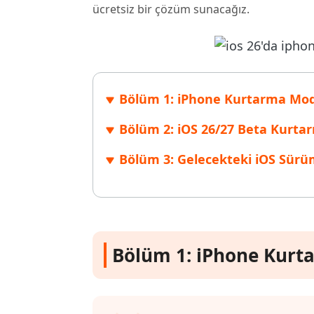
ücretsiz bir çözüm sunacağız.
Windows'ta silinen dosyaları kurtarın
Mac'te sil
Ücretsiz
PixPretty AI Fotoğraf Düzenleyici
Tenorsh
Android için UltData Uygulaması
Cleanup
Ücretsiz Online AI Fotoğraf Düzenleme Aracı
AI ile daha
Tüm Ürünleri İncele
Android verilerini PC olmadan kurtarın
iPhone'u A
Bölüm 1: iPhone Kurtarma Mo
Bölüm 2: iOS 26/27 Beta Kurtar
Bölüm 3: Gelecekteki iOS Sürü
Bölüm 1: iPhone Kurt