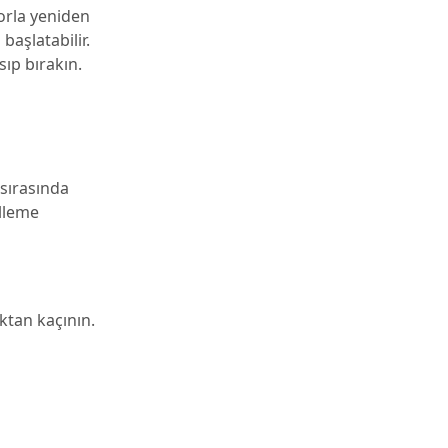
Zorla yeniden
aşlatabilir.
ıp bırakın.
 sırasında
elleme
ktan kaçının.