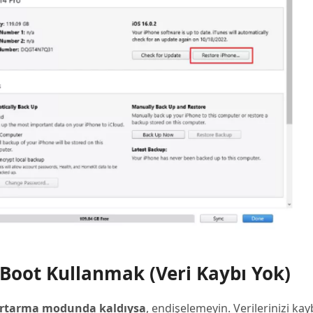
iBoot Kullanmak (Veri Kaybı Yok)
kurtarma modunda kaldıysa
, endişelemeyin. Verilerinizi k