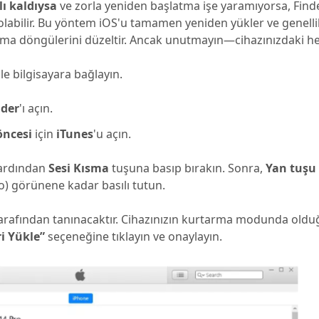
ı kaldıysa
ve zorla yeniden başlatma işe yaramıyorsa, Find
 olabilir. Bu yöntem iOS'u tamamen yeniden yükler ve genelli
tma döngülerini düzeltir. Ancak unutmayın—cihazınızdaki her 
e bilgisayara bağlayın.
nder
'ı açın.
öncesi
için
iTunes
'u açın.
 ardından
Sesi Kısma
tuşuna basıp bırakın. Sonra,
Yan tuşu
o) görünene kadar basılı tutun.
arafından tanınacaktır. Cihazınızın kurtarma modunda old
i Yükle”
seçeneğine tıklayın ve onaylayın.