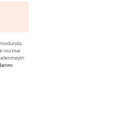
a
a modunda
se normal
işelenmeyin
arını