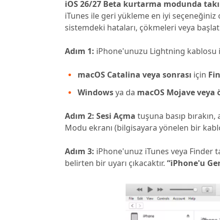
iOS 26/27 Beta kurtarma modunda takıl
iTunes ile geri yükleme en iyi seçeneğiniz
sistemdeki hataları, çökmeleri veya başla
Adım 1:
iPhone'unuzu Lightning kablosu il
macOS Catalina veya sonrası
için
Fi
Windows
ya da
macOS Mojave veya 
Adım 2:
Sesi Açma
tuşuna basıp bırakın,
Modu ekranı (bilgisayara yönelen bir kabl
Adım 3:
iPhone'unuz iTunes veya Finder t
belirten bir uyarı çıkacaktır.
“iPhone'u Ger