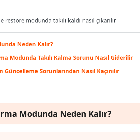
inen dosyaları kurtarın
Popüler
are AI Writer
Tenorshare AI Bypass
 Pro Uygulaması
 akıllı, daha hızlı, daha iyi yazın
AI içeriğini insan benzeri hale dönüştü
I ile ücretsiz temizleyin
dunda Neden Kalır?
ma Modunda Takılı Kalma Sorunu Nasıl Giderilir
m Güncelleme Sorunlarından Nasıl Kaçınılır
arma Modunda Neden Kalır?