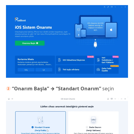
“Onarım Başla” → “Standart Onarım”
seçin