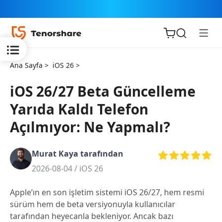
Ana Sayfa >
iOS 26 >
iOS 26/27 Beta Güncelleme
Yarıda Kaldı Telefon
iOS için
Açılmıyor: Ne Yapmalı?
ReiBoot
Murat Kaya tarafından
Tenorshare
Yeni
2026-08-04 /
iOS 26
PDNob
Apple’ın en son işletim sistemi iOS 26/27, hem resmi
iAnyGo
sürüm hem de beta versiyonuyla kullanıcılar
tarafından heyecanla bekleniyor. Ancak bazı