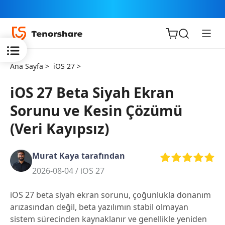
Ana Sayfa >
iOS 27 >
iOS 27 Beta Siyah Ekran
Sorunu ve Kesin Çözümü
iOS için
(Veri Kayıpsız)
ReiBoot
Murat Kaya tarafından
Tenorshare
Yeni
2026-08-04 /
iOS 27
PDNob
iOS 27 beta siyah ekran sorunu, çoğunlukla donanım
iAnyGo
arızasından değil, beta yazılımın stabil olmayan
sistem sürecinden kaynaklanır ve genellikle yeniden