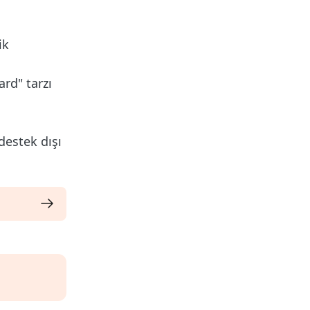
ik
rd" tarzı
destek dışı