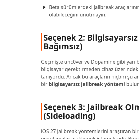
Beta sürümlerdeki jailbreak araçlarını
olabileceğini unutmayın.
Seçenek 2: Bilgisayarsız
Bağımsız)
Geçmişte unc0ver ve Dopamine gibi yarı b
bilgisayar gerektirmeden cihaz üzerindeki 
tanıyordu. Ancak bu araçların hiçbiri şu 
bir
bilgisayarsız jailbreak yöntemi
bulun
Seçenek 3: Jailbreak O
(Sideloading)
iOS 27 jailbreak yöntemlerini araştıran b
uygulamaları yüklemek istemektedir. Bu