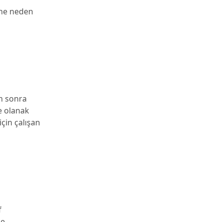
ine neden
n sonra
e olanak
çin çalışan
f
de