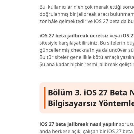
Bu, kullanıcıların en çok merak ettiği soru
doğrulanmış bir jailbreak aracı bulunmama
zor hâle gelmektedir ve iOS 27 beta da bu e
iOS 27 beta jailbreak ücretsiz
veya
iOS 2
sitesiyle karşılaşabilirsiniz. Bu sitelerin b
güncellenmiş checkra1n ya da unc0ver sürü
Bu tür siteler genellikle kötü amaçlı yazılı
Şu ana kadar hiçbir resmi jailbreak geliş
Bölüm 3. iOS 27 Beta Na
Bilgisayarsız Yöntemle
iOS 27 beta jailbreak nasıl yapılır
sorusun
anda herkese açık, çalışan bir iOS 27 be