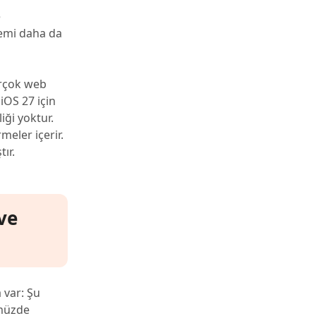
e
lemi daha da
irçok web
 iOS 27 için
ği yoktur.
meler içerir.
ır.
 ve
 var: Şu
ümüzde