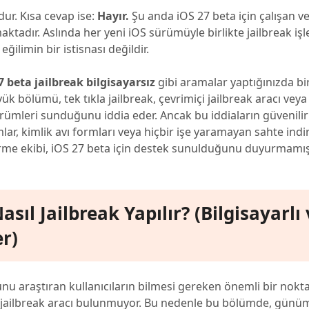
dur. Kısa cevap ise:
Hayır.
Şu anda iOS 27 beta için çalışan v
ktadır. Aslında her yeni iOS sürümüyle birlikte jailbreak iş
ğilimin bir istisnası değildir.
7 beta jailbreak bilgisayarsız
gibi aramalar yaptığınızda b
üyük bölümü, tek tıkla jailbreak, çevrimiçi jailbreak aracı veya
mleri sunduğunu iddia eder. Ancak bu iddiaların güvenilirli
mlar, kimlik avı formları veya hiçbir işe yaramayan sahte indir
tirme ekibi, iOS 27 beta için destek sunulduğunu duyurmamışt
sıl Jailbreak Yapılır? (Bilgisayarlı
r)
u araştıran kullanıcıların bilmesi gereken önemli bir nokta
ta jailbreak aracı bulunmuyor. Bu nedenle bu bölümde, gün