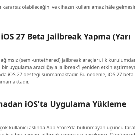
n kararsız olabileceğini ve cihazın kullanılamaz hâle gelmes
 iOS 27 Beta Jailbreak Yapma (Yarı
ağımsız (semi-untethered) jailbreak araçları, ilk kurulumda
bir uygulama aracılığıyla jailbreak'i yeniden etkinleştirmey
anda iOS 27 desteği sunmamaktadır. Bu nedenle, iOS 27 beta i
mamaktadır.
lmadan iOS'ta Uygulama Yükleme
irçok kullanıcı aslında App Store'da bulunmayan üçüncü tara
nun için her zaman jailbreak yapmanız gerekmez. Günümüz