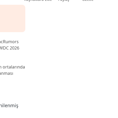
MacRumors
 WWDC 2026
n ortalarında
lanması
nilenmiş