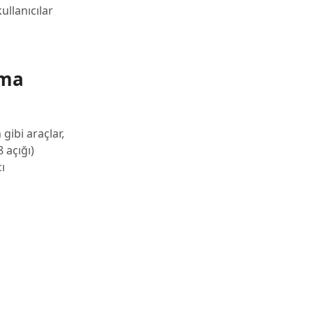
ullanıcılar
pma
gibi araçlar,
 açığı)
ı