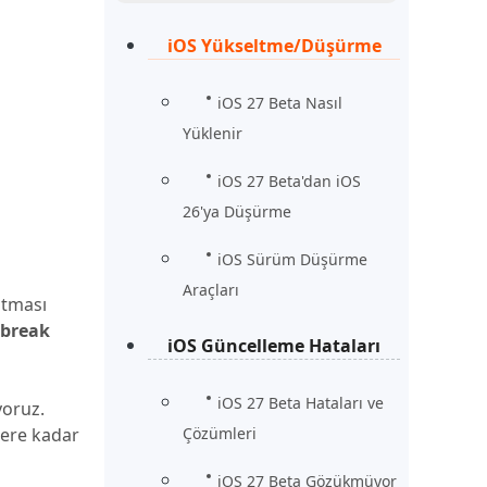
Şimdi İzle
Başlayın
iOS Yükseltme/Düşürme
rün
Daha Fazla Faydalı İpuçları
Daha Fazla Faydalı İpuçları
iOS 27 Beta Nasıl
Yüklenir
iOS 27 Beta'dan iOS
26'ya Düşürme
iOS Sürüm Düşürme
Araçları
ıtması
lbreak
iOS Güncelleme Hataları
iOS 27 Beta Hataları ve
yoruz.
lere kadar
Çözümleri
iOS 27 Beta Gözükmüyor