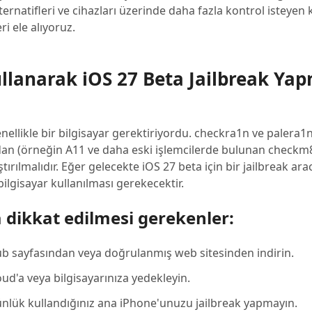
ernatifleri ve cihazları üzerinde daha fazla kontrol isteyen k
i ele alıyoruz.
ullanarak iOS 27 Beta Jailbreak Ya
ellikle bir bilgisayar gerektiriyordu. checkra1n ve palera1n 
dan (örneğin A11 ve daha eski işlemcilerde bulunan checkm8
ırılmalıdır. Eğer gelecekte iOS 27 beta için bir jailbreak arac
bilgisayar kullanılması gerekecektir.
a dikkat edilmesi gerekenler:
tHub sayfasından veya doğrulanmış web sitesinden indirin.
ud'a veya bilgisayarınıza yedekleyin.
ünlük kullandığınız ana iPhone'unuzu jailbreak yapmayın.