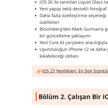
iOS 26 ile tanıtılan Liquid Glass t
Yeni yapay zekâ destekli fotoğra
Daha fazla özelleştirme seçeneği 
özellikleri
Bloomberg'den Mark Gurman'a gör
bir güncelleme yaklaşımı
Yeni Core AI çerçevesi aracılığıy
Uyumluluğun iPhone 12 ve daha yen
kalabileceği iddiası
iOS 27 Yenilikleri: En Son Sızınt
Bölüm 2. Çalışan Bir i