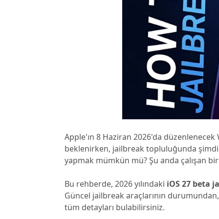
Windows'ta silinen dosyaları kurtarın
Mac'te sil
Ücretsiz
PixPretty AI Fotoğraf Düzenleyici
Tenorsh
Android için UltData Uygulaması
Cleanup
Ücretsiz Online AI Fotoğraf Düzenleme Aracı
AI ile daha
Tüm Ürünleri İncele
Android verilerini PC olmadan kurtarın
iPhone'u A
Apple'ın 8 Haziran 2026'da düzenlenecek
beklenirken, jailbreak topluluğunda şim
yapmak mümkün mü? Şu anda çalışan bi
Bu rehberde, 2026 yılındaki
iOS 27 beta j
Güncel jailbreak araçlarının durumundan, 
tüm detayları bulabilirsiniz.