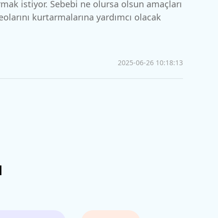
rmak istiyor. Sebebi ne olursa olsun amaçları
rün
Daha Fazla Faydalı İpuçları
eolarını kurtarmalarına yardımcı olacak
Daha Fazla Faydalı İpuçları
2025-06-26 10:18:13
u