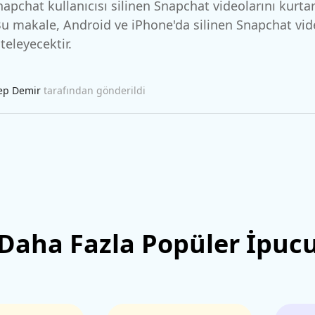
 Pro Uygulaması
napchat kullanıcısı silinen Snapchat videolarını kurta
 akıllı, daha hızlı, daha iyi yazın
AI içeriğini insan benzeri hale dönüştü
I ile ücretsiz temizleyin
 Bu makale, Android ve iPhone'da silinen Snapchat vid
steleyecektir.
ep Demir
tarafından gönderildi
Daha Fazla Popüler İpuc