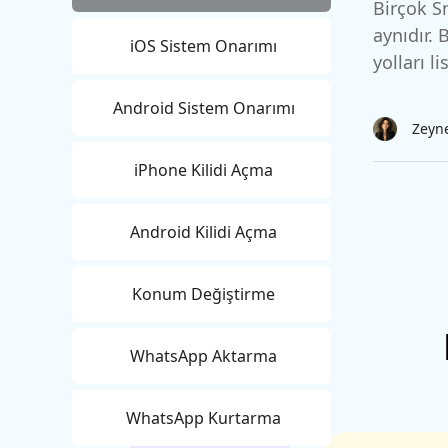
Android için UltData Uygulaması
Cleanup
Birçok S
Ücretsiz Online AI Fotoğraf Düzenleme Aracı
AI ile daha
Tüm Ürünleri İncele
Android verilerini PC olmadan kurtarın
iPhone'u A
aynıdır.
iOS Sistem Onarımı
yolları li
Android Sistem Onarımı
Zeyn
iPhone Kilidi Açma
Android Kilidi Açma
Konum Değiştirme
WhatsApp Aktarma
WhatsApp Kurtarma