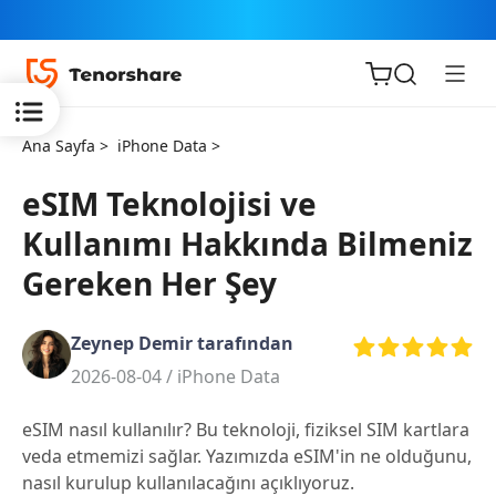
Ana Sayfa >
iPhone Data >
eSIM Teknolojisi ve
Kullanımı Hakkında Bilmeniz
iOS için
Gereken Her Şey
ReiBoot
Zeynep Demir tarafından
Tenorshare
Yeni
2026-08-04 /
iPhone Data
PDNob
eSIM nasıl kullanılır? Bu teknoloji, fiziksel SIM kartlara
iAnyGo
veda etmemizi sağlar. Yazımızda eSIM'in ne olduğunu,
nasıl kurulup kullanılacağını açıklıyoruz.