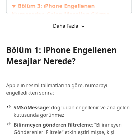
Bölüm 3: iPhone Engellenen
Numaradan Gelen Mesajları Görme
Hakkında SSS
Daha Fazla
Ekstra İpuçları: iOS Verilerini Yönetmek
İçin En İyi Araç
Bölüm 1: iPhone Engellenen
Mesajlar Nerede?
Apple'ın resmi talimatlarına göre, numarayı
engelledikten sonra:
SMS/iMessage
: doğrudan engellenir ve ana gelen
kutusunda görünmez.
Bilinmeyen gönderen filtreleme
: “Bilinmeyen
Gönderenleri Filtrele” etkinleştirilmişse, kişi