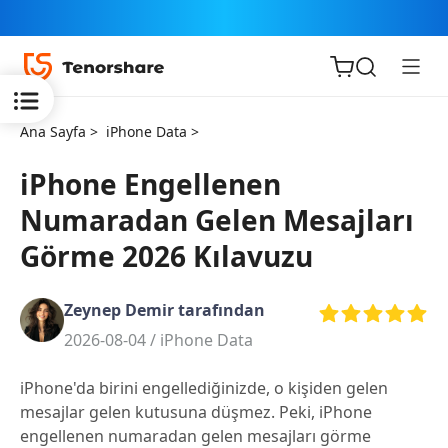
Ana Sayfa >
iPhone Data >
iPhone Engellenen
Numaradan Gelen Mesajları
iOS için
Görme 2026 Kılavuzu
ReiBoot
Zeynep Demir tarafından
Tenorshare
Yeni
2026-08-04 /
iPhone Data
PDNob
iPhone'da birini engellediğinizde, o kişiden gelen
iAnyGo
mesajlar gelen kutusuna düşmez. Peki, iPhone
engellenen numaradan gelen mesajları görme