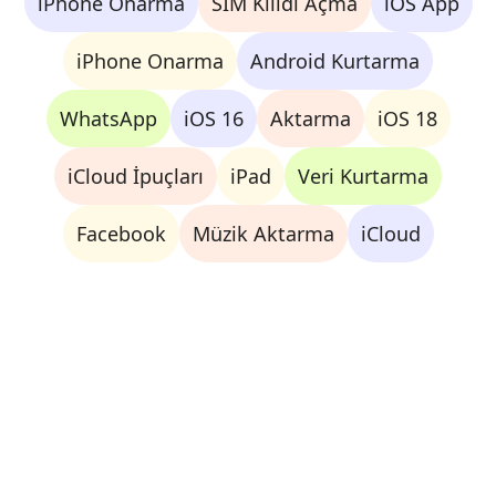
iPhone Onarma
SIM Kilidi Açma
iOS App
iPhone Onarma
Android Kurtarma
WhatsApp
iOS 16
Aktarma
iOS 18
iCloud İpuçları
iPad
Veri Kurtarma
Facebook
Müzik Aktarma
iCloud