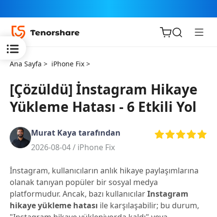
Ana Sayfa >
iPhone Fix >
[Çözüldü] İnstagram Hikaye
Yükleme Hatası - 6 Etkili Yol
iOS için
ReiBoot
Murat Kaya tarafından
2026-08-04 /
iPhone Fix
Tenorshare
Yeni
PDNob
İnstagram, kullanıcıların anlık hikaye paylaşımlarına
olanak tanıyan popüler bir sosyal medya
iAnyGo
platformudur. Ancak, bazı kullanıcılar
Instagram
hikaye yükleme hatası
ile karşılaşabilir; bu durum,