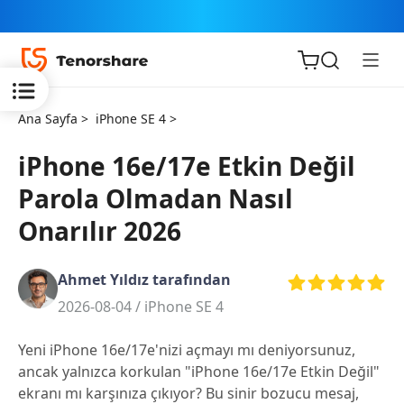
Ana Sayfa >
iPhone SE 4 >
iPhone 16e/17e Etkin Değil
Parola Olmadan Nasıl
iOS için
Onarılır 2026
ReiBoot
Ahmet Yıldız tarafından
Tenorshare
Yeni
2026-08-04 /
iPhone SE 4
PDNob
Yeni iPhone 16e/17e'nizi açmayı mı deniyorsunuz,
iAnyGo
ancak yalnızca korkulan "iPhone 16e/17e Etkin Değil"
ekranı mı karşınıza çıkıyor? Bu sinir bozucu mesaj,