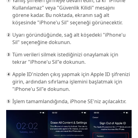
Yanlış şifreleri girmeye devam edin, ta ki "iPhone
Kullanılamaz" veya "Güvenlik Kilidi" mesajını
görene kadar. Bu noktada, ekranın sağ alt
köşesinde "iPhone'u Sil" seçeneği görünecektir.
Uyarı göründüğünde, sağ alt köşedeki "iPhone'u
Sil" seçeneğine dokunun.
Tüm verileri silmek istediğinizi onaylamak için
tekrar "iPhone'u Sil"e dokunun.
Apple ID'nizden çıkış yapmak için Apple ID şifrenizi
girin, ardından sıfırlama işlemini başlatmak için
"iPhone'u Sil"e dokunun.
İşlem tamamlandığında, iPhone SE'niz açılacaktır.