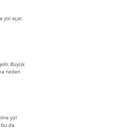
 yol açar.
elir. Büyük
ına neden
mine yol
, bu da