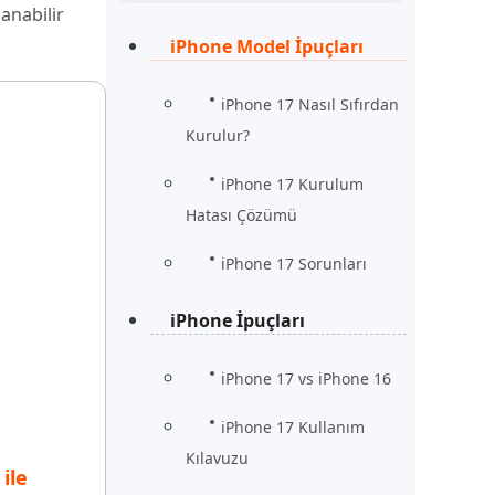
Şimdi İzle
anabilir
Başlayın
iPhone Model İpuçları
rün
Daha Fazla Faydalı İpuçları
Daha Fazla Faydalı İpuçları
iPhone 17 Nasıl Sıfırdan
Kurulur?
iPhone 17 Kurulum
Hatası Çözümü
iPhone 17 Sorunları
iPhone İpuçları
iPhone 17 vs iPhone 16
iPhone 17 Kullanım
Kılavuzu
ile