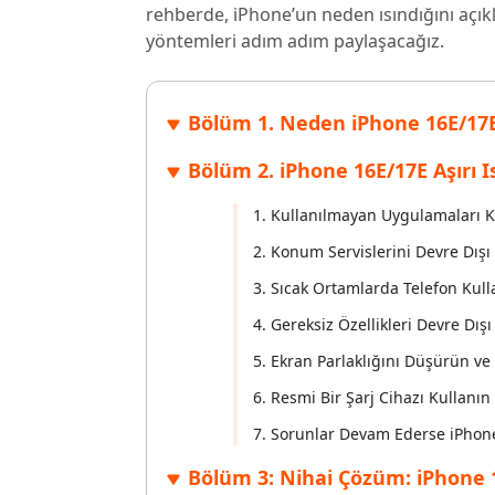
rehberde, iPhone’un neden ısındığını açıkl
Windows'ta silinen dosyaları kurtarın
Mac'te sil
Ücretsiz
yöntemleri adım adım paylaşacağız.
PixPretty AI Fotoğraf Düzenleyici
Tenorsh
Android için UltData Uygulaması
Cleanup
Ücretsiz Online AI Fotoğraf Düzenleme Aracı
AI ile daha
Tüm Ürünleri İncele
Android verilerini PC olmadan kurtarın
iPhone'u A
Bölüm 1. Neden iPhone 16E/17E
Bölüm 2. iPhone 16E/17E Aşırı I
1. Kullanılmayan Uygulamaları Ka
2. Konum Servislerini Devre Dışı
3. Sıcak Ortamlarda Telefon Kul
4. Gereksiz Özellikleri Devre Dışı
5. Ekran Parlaklığını Düşürün v
6. Resmi Bir Şarj Cihazı Kullanı
7. Sorunlar Devam Ederse iPhone'
Bölüm 3: Nihai Çözüm: iPhone 