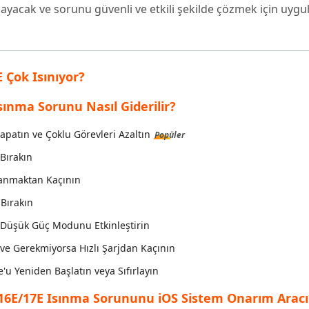
ayacak ve sorunu güvenli ve etkili şekilde çözmek için uygul
inen dosyaları kurtarın
Popüler
are AI Writer
Tenorshare AI Bypass
 Pro Uygulaması
 akıllı, daha hızlı, daha iyi yazın
AI içeriğini insan benzeri hale dönüştü
I ile ücretsiz temizleyin
 Çok Isınıyor?
sınma Sorunu Nasıl Giderilir?
patın ve Çoklu Görevleri Azaltın
Popüler
 Bırakın
lanmaktan Kaçının
 Bırakın
e Düşük Güç Modunu Etkinleştirin
n ve Gerekmiyorsa Hızlı Şarjdan Kaçının
u Yeniden Başlatın veya Sıfırlayın
16E/17E Isınma Sorununu iOS Sistem Onarım Aracı 