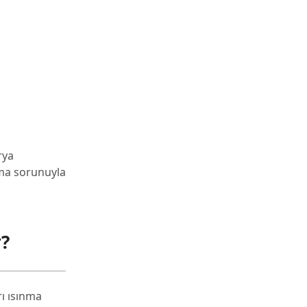
rya
nma sorunuyla
r?
ı ısınma