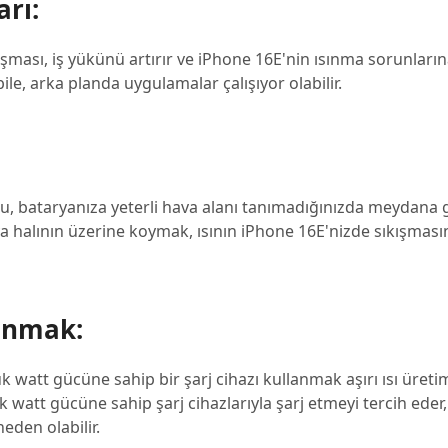
rı:
ması, iş yükünü artırır ve iPhone 16E'nin ısınma sorunlarına
le, arka planda uygulamalar çalışıyor olabilir.
, bataryanıza yeterli hava alanı tanımadığınızda meydana g
eya halının üzerine koymak, ısının iPhone 16E'nizde sıkışmas
lanmak:
k watt gücüne sahip bir şarj cihazı kullanmak aşırı ısı üreti
ük watt gücüne sahip şarj cihazlarıyla şarj etmeyi tercih eder
neden olabilir.