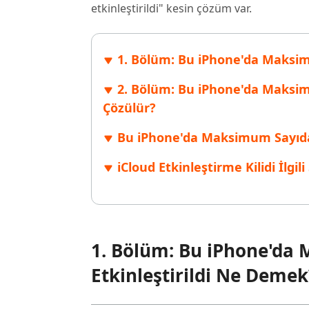
etkinleştirildi" kesin çözüm var.
Windows'ta silinen dosyaları kurtarın
Mac'te sil
Ücretsiz
PixPretty AI Fotoğraf Düzenleyici
Tenorsh
Android için UltData Uygulaması
Cleanup
Ücretsiz Online AI Fotoğraf Düzenleme Aracı
AI ile daha
Tüm Ürünleri İncele
Android verilerini PC olmadan kurtarın
iPhone'u A
1. Bölüm: Bu iPhone'da Maksim
2. Bölüm: Bu iPhone'da Maksimu
Çözülür?
Bu iPhone'da Maksimum Sayıda 
iCloud Etkinleştirme Kilidi İlgil
1. Bölüm: Bu iPhone'da
Etkinleştirildi Ne Demek