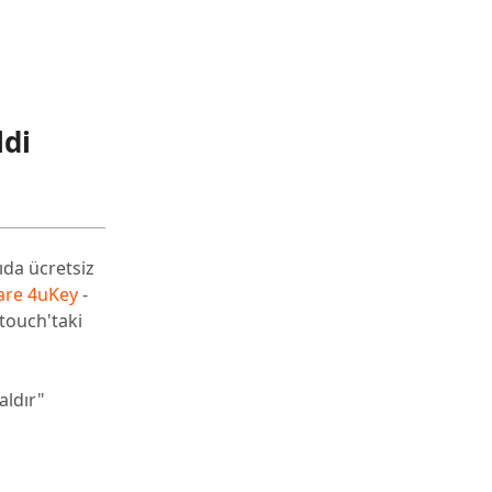
ldi
da ücretsiz
are 4uKey
-
touch'taki
aldır"