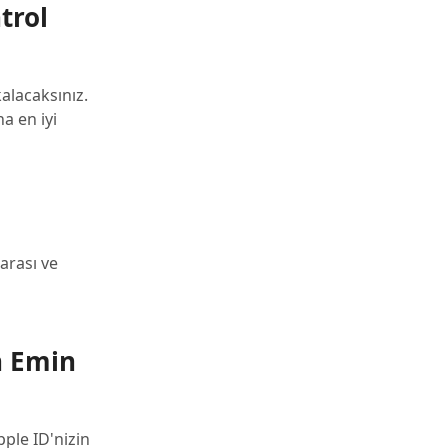
trol
alacaksınız.
a en iyi
marası ve
n Emin
ple ID'nizin