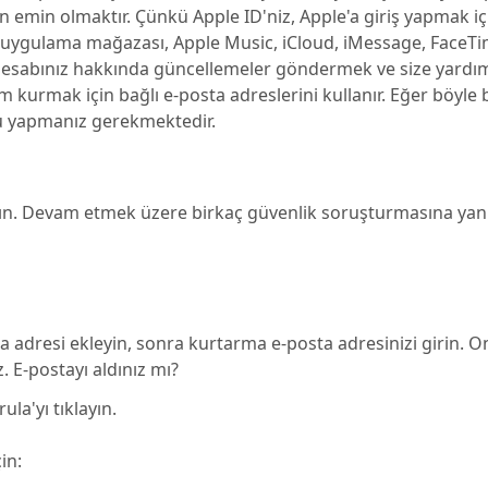
n emin olmaktır. Çünkü Apple ID'niz, Apple'a giriş yapmak iç
n, uygulama mağazası, Apple Music, iCloud, iMessage, FaceT
, hesabınız hakkında güncellemeler göndermek ve size yardı
şim kurmak için bağlı e-posta adreslerini kullanır. Eğer böyle b
nu yapmanız gerekmektedir.
ın. Devam etmek üzere birkaç güvenlik soruşturmasına yan
ta adresi ekleyin, sonra kurtarma e-posta adresinizi girin. O
 E-postayı aldınız mı?
a'yı tıklayın.
in: