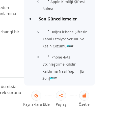
Apple Kimliği Şifresi
neden
Bulma
 anlamına
Son Güncellemeler
erhangi bir
Doğru iPhone Şifresini
Kabul Etmiyor Sorunu ve
Kesin Çözümü
iPhone 4/4s
Etkinleştirme Kilidini
Kaldırma Nasıl Yapılır [En
Son]
 ücretsiz
derek sorunu
Kaynaklara Ekle
Paylaş
Özetle