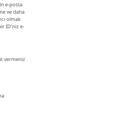
in e-posta
ime ve daha
mcı olmak
ir ID'niz e-
ıt vermeniz
na