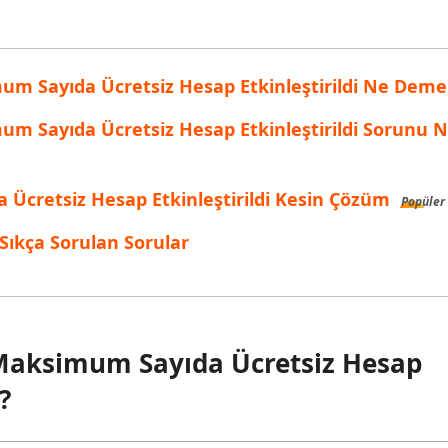
inen dosyaları kurtarın
Popüler
are AI Writer
Tenorshare AI Bypass
 Pro Uygulaması
 akıllı, daha hızlı, daha iyi yazın
AI içeriğini insan benzeri hale dönüştü
I ile ücretsiz temizleyin
um Sayıda Ücretsiz Hesap Etkinleştirildi Ne Dem
m Sayıda Ücretsiz Hesap Etkinleştirildi Sorunu N
Ücretsiz Hesap Etkinleştirildi Kesin Çözüm
Popüler
i Sıkça Sorulan Sorular
 Maksimum Sayıda Ücretsiz Hesap
?