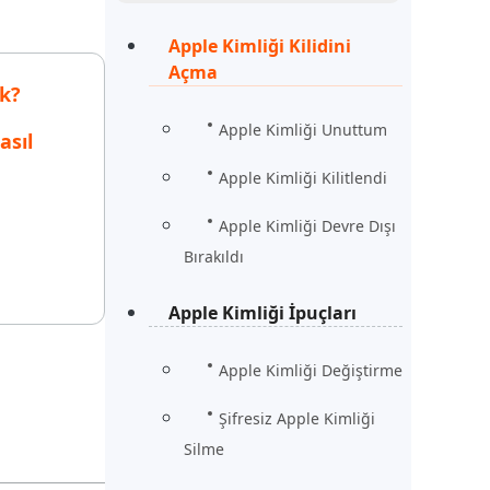
Şimdi İzle
Başlayın
Apple Kimliği Kilidini
Açma
rün
Daha Fazla Faydalı İpuçları
ek?
Daha Fazla Faydalı İpuçları
Apple Kimliği Unuttum
asıl
Apple Kimliği Kilitlendi
Apple Kimliği Devre Dışı
Bırakıldı
Apple Kimliği İpuçları
Apple Kimliği Değiştirme
Şifresiz Apple Kimliği
Silme