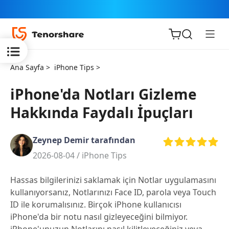
Ana Sayfa >
iPhone Tips >
iPhone'da Notları Gizleme
Hakkında Faydalı İpuçları
iOS için
ReiBoot
Zeynep Demir tarafından
2026-08-04 /
iPhone Tips
Tenorshare
Yeni
PDNob
Hassas bilgilerinizi saklamak için Notlar uygulamasını
kullanıyorsanız, Notlarınızı Face ID, parola veya Touch
iAnyGo
ID ile korumalısınız. Birçok iPhone kullanıcısı
iPhone'da bir notu nasıl gizleyeceğini bilmiyor.