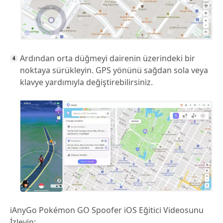
Ardından orta düğmeyi dairenin üzerindeki bir
noktaya sürükleyin. GPS yönünü sağdan sola veya
klavye yardımıyla değiştirebilirsiniz.
iAnyGo Pokémon GO Spoofer iOS Eğitici Videosunu
İzleyin: