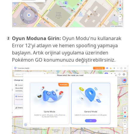
Oyun Moduna Girin:
Oyun Modu'nu kullanarak
Error 12'yi atlayın ve hemen spoofing yapmaya
başlayın. Artık orijinal uygulama üzerinden
Pokémon GO konumunuzu değiştirebilirsiniz.