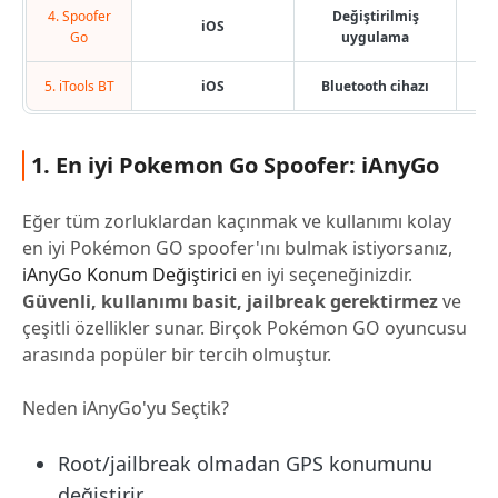
4. Spoofer
Değiştirilmiş
iOS
Go
uygulama
5. iTools BT
iOS
Bluetooth cihazı
1. En iyi Pokemon Go Spoofer: iAnyGo
Eğer tüm zorluklardan kaçınmak ve kullanımı kolay
en iyi Pokémon GO spoofer'ını bulmak istiyorsanız,
iAnyGo Konum Değiştirici
en iyi seçeneğinizdir.
Güvenli, kullanımı basit, jailbreak gerektirmez
ve
çeşitli özellikler sunar. Birçok Pokémon GO oyuncusu
arasında popüler bir tercih olmuştur.
Neden iAnyGo'yu Seçtik?
Root/jailbreak olmadan GPS konumunu
değiştirir.