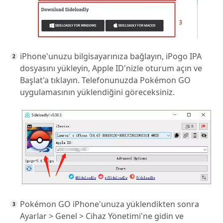
iPhone'unuzu bilgisayarınıza bağlayın, iPogo IPA
dosyasını yükleyin, Apple ID'nizle oturum açın ve
Başlat'a tıklayın. Telefonunuzda Pokémon GO
uygulamasının yüklendiğini göreceksiniz.
Pokémon GO iPhone'unuza yüklendikten sonra
Ayarlar > Genel > Cihaz Yönetimi'ne gidin ve