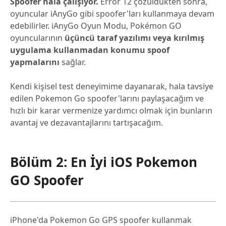
Spoofer hâlâ çalışıyor.
Error 12 çözüldükten sonra,
oyuncular iAnyGo gibi spoofer'ları kullanmaya devam
edebilirler. iAnyGo Oyun Modu, Pokémon GO
oyuncularının
üçüncü taraf yazılımı veya kırılmış
uygulama kullanmadan konumu spoof
yapmalarını
sağlar.
Kendi kişisel test deneyimime dayanarak, hala tavsiye
edilen Pokemon Go spoofer'larını paylaşacağım ve
hızlı bir karar vermenize yardımcı olmak için bunların
avantaj ve dezavantajlarını tartışacağım.
Bölüm 2: En İyi iOS Pokemon
GO Spoofer
iPhone'da Pokemon Go GPS spoofer kullanmak