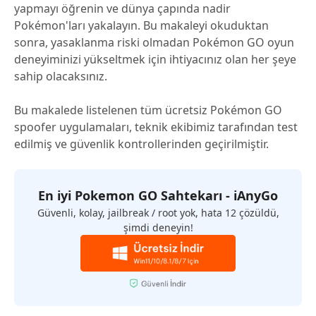
yapmayı öğrenin ve dünya çapında nadir
Pokémon'ları yakalayın. Bu makaleyi okuduktan
sonra, yasaklanma riski olmadan Pokémon GO oyun
deneyiminizi yükseltmek için ihtiyacınız olan her şeye
sahip olacaksınız.
Bu makalede listelenen tüm ücretsiz Pokémon GO
spoofer uygulamaları, teknik ekibimiz tarafından test
edilmiş ve güvenlik kontrollerinden geçirilmiştir.
En iyi Pokemon GO Sahtekarı - iAnyGo
Güvenli, kolay, jailbreak / root yok, hata 12 çözüldü,
şimdi deneyin!