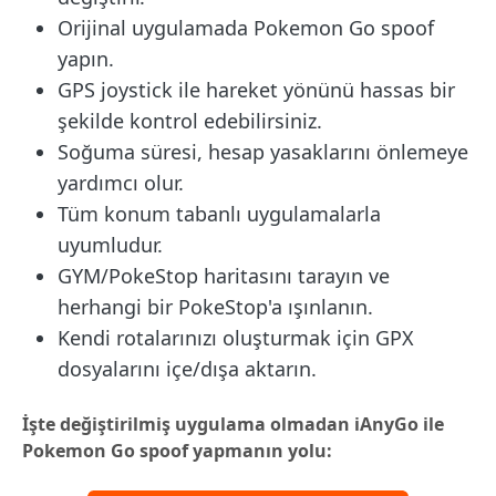
Orijinal uygulamada Pokemon Go spoof
yapın.
GPS joystick ile hareket yönünü hassas bir
şekilde kontrol edebilirsiniz.
Soğuma süresi, hesap yasaklarını önlemeye
yardımcı olur.
Tüm konum tabanlı uygulamalarla
uyumludur.
GYM/PokeStop haritasını tarayın ve
herhangi bir PokeStop'a ışınlanın.
Kendi rotalarınızı oluşturmak için GPX
dosyalarını içe/dışa aktarın.
İşte değiştirilmiş uygulama olmadan iAnyGo ile
Pokemon Go spoof yapmanın yolu: