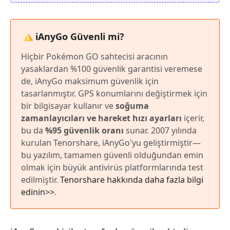
iAnyGo Güvenli mi?
Hiçbir Pokémon GO sahtecisi aracının
yasaklardan %100 güvenlik garantisi veremese
de, iAnyGo maksimum güvenlik için
tasarlanmıştır. GPS konumlarını değiştirmek için
bir bilgisayar kullanır ve
soğuma
zamanlayıcıları ve hareket hızı ayarları
içerir,
bu da
%95 güvenlik oranı
sunar. 2007 yılında
kurulan Tenorshare, iAnyGo'yu geliştirmiştir—
bu yazılım, tamamen güvenli olduğundan emin
olmak için büyük antivirüs platformlarında test
edilmiştir.
Tenorshare hakkında daha fazla bilgi
edinin>>
.