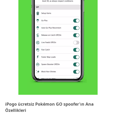
iPogo ücretsiz Pokémon GO spoofer'ın Ana
Özellikleri