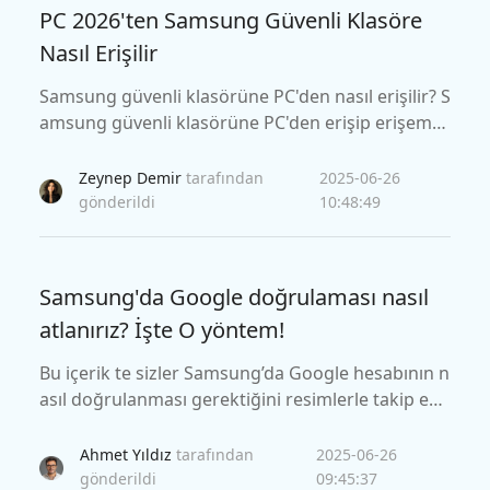
PC 2026'ten Samsung Güvenli Klasöre
Nasıl Erişilir
Samsung güvenli klasörüne PC'den nasıl erişilir? S
amsung güvenli klasörüne PC'den erişip erişemey
eceğinizi ve Samsung güvenli klasör hizmetini içe
ren teknikleri size anlatacağız.
Zeynep Demir
tarafından
2025-06-26
gönderildi
10:48:49
Samsung'da Google doğrulaması nasıl
atlanırız? İşte O yöntem!
Bu içerik te sizler Samsung’da Google hesabının n
asıl doğrulanması gerektiğini resimlerle takip ede
rek öğreneceksiniz. Bunun için 3 farklı yol mevcut
tur.
Ahmet Yıldız
tarafından
2025-06-26
gönderildi
09:45:37