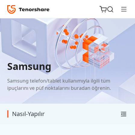
iOS için
Samsung
ReiBoot
Samsung telefon/tablet kullanımıyla ilgili tüm
Tenorshare
Yeni
ipuçlarını ve püf noktalarını buradan öğrenin.
PDNob
iAnyGo
Nasıl-Yapılır