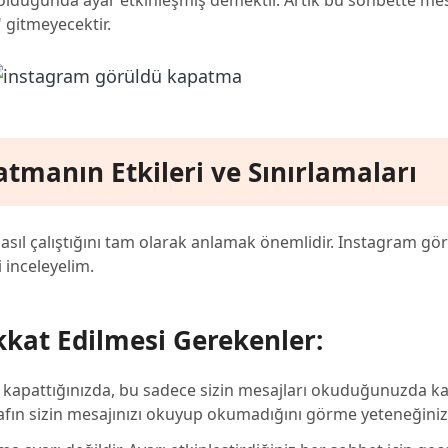
 olduğunda ayar etkinleşmiş demektir. Artık bu sohbette mes
gitmeyecektir.
tmanın Etkileri ve Sınırlamaları
a, nasıl çalıştığını tam olarak anlamak önemlidir. Instagram gö
 inceleyelim.
ikkat Edilmesi Gerekenler:
ni kapattığınızda, bu sadece sizin mesajları okuduğunuzda ka
rafın sizin mesajınızı okuyup okumadığını görme yeteneğiniz