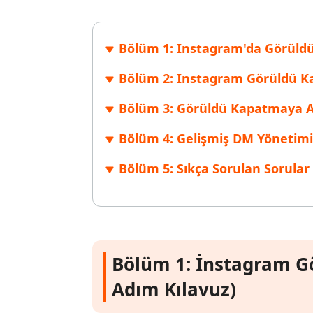
Windows'ta silinen dosyaları kurtarın
Mac'te sil
Ücretsiz
PixPretty AI Fotoğraf Düzenleyici
Tenorsh
Android için UltData Uygulaması
Cleanup
Bölüm 1: Instagram'da Görüldü B
Ücretsiz Online AI Fotoğraf Düzenleme Aracı
AI ile daha
Tüm Ürünleri İncele
Android verilerini PC olmadan kurtarın
iPhone'u A
Bölüm 2: Instagram Görüldü Ka
Bölüm 3: Görüldü Kapatmaya Al
Bölüm 4: Gelişmiş DM Yönetimi 
Bölüm 5: Sıkça Sorulan Sorular 
Bölüm 1: İnstagram Gö
Adım Kılavuz)