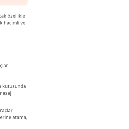
ak özellikle
ek hacimli ve
çlar
en kutusunda
 mesaj
raçlar
lerine atama,