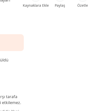
ajları
Kaynaklara Ekle
Paylaş
Özetle
rüldü
rşı tarafa
i etkilemez.