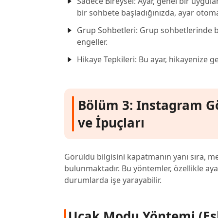
Sadece Bireysel: Ayar, genel bir uygulam
bir sohbete başladığınızda, ayar otom
Grup Sohbetleri: Grup sohbetlerinde b
engeller.
Hikaye Tepkileri: Bu ayar, hikayenize gel
Bölüm 3: Instagram G
ve İpuçları
Görüldü bilgisini kapatmanın yanı sıra, m
bulunmaktadır. Bu yöntemler, özellikle ay
durumlarda işe yarayabilir.
Uçak Modu Yöntemi (Esk