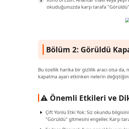
Kontrol Edin: Anahtar mavi veya yeşil
okuduğunuzda karşı tarafa "Görüldü" 
Bölüm 2: Görüldü Kapa
Bu özellik harika bir gizlilik aracı olsa d
kapatma ayarı etkinken nelerin değiştiğini
⚠️ Önemli Etkileri ve D
Çift Yönlü Etki Yok: Siz okundu bilgisi
"Görüldü" gitmesini engeller. Karşı ta