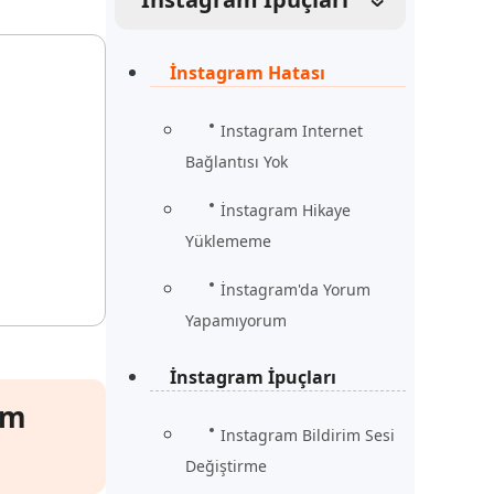
Şimdi İzle
Başlayın
İnstagram Hatası
rün
Daha Fazla Faydalı İpuçları
Daha Fazla Faydalı İpuçları
Instagram Internet
Bağlantısı Yok
İnstagram Hikaye
Yüklememe
İnstagram'da Yorum
Yapamıyorum
İnstagram İpuçları
ım
Instagram Bildirim Sesi
Değiştirme