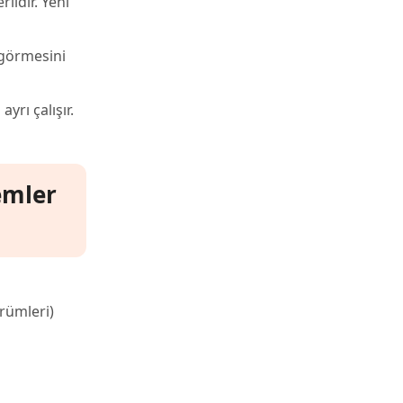
lidir. Yeni
 görmesini
yrı çalışır.
emler
rümleri)