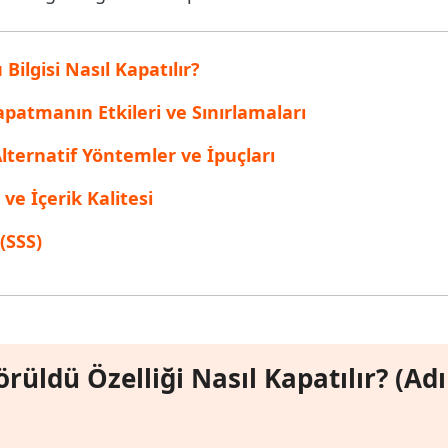
inen dosyaları kurtarın
Popüler
are AI Writer
Tenorshare AI Bypass
 Pro Uygulaması
ilgisi Nasıl Kapatılır?
 akıllı, daha hızlı, daha iyi yazın
AI içeriğini insan benzeri hale dönüştü
I ile ücretsiz temizleyin
patmanın Etkileri ve Sınırlamaları
ternatif Yöntemler ve İpuçları
ve İçerik Kalitesi
(SSS)
rüldü Özelliği Nasıl Kapatılır? (Ad