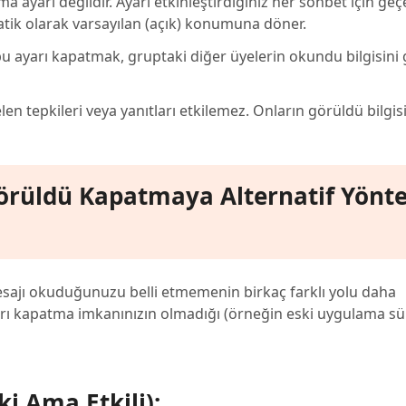
a ayarı değildir. Ayarı etkinleştirdiğiniz her sohbet için geçer
atik olarak varsayılan (açık) konumuna döner.
u ayarı kapatmak, gruptaki diğer üyelerin okundu bilgisini
en tepkileri veya yanıtları etkilemez. Onların görüldü bilgisi a
örüldü Kapatmaya Alternatif Yönt
esajı okuduğunuzu belli etmemenin birkaç farklı yolu daha
arı kapatma imkanınızın olmadığı (örneğin eski uygulama sü
i Ama Etkili):