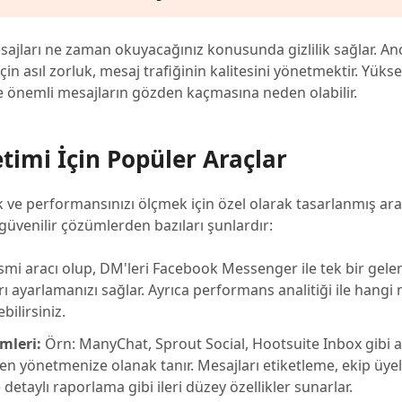
jları ne zaman okuyacağınız konusunda gizlilik sağlar. Anc
 için asıl zorluk, mesaj trafiğinin kalitesini yönetmektir. Yüks
 ve önemli mesajların gözden kaçmasına neden olabilir.
imi İçin Popüler Araçlar
k ve performansınızı ölçmek için özel olarak tasarlanmış ara
 güvenilir çözümlerden bazıları şunlardır:
smi aracı olup, DM'leri Facebook Messenger ile tek bir gel
ı ayarlamanızı sağlar. Ayrıca performans analitiği ile hangi
bilirsiniz.
mleri:
Örn: ManyChat, Sprout Social, Hootsuite Inbox gibi a
en yönetmenize olanak tanır. Mesajları etiketleme, ekip üye
 detaylı raporlama gibi ileri düzey özellikler sunarlar.