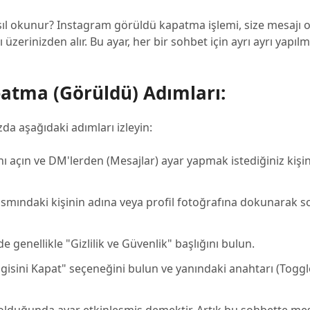
ıl okunur? Instagram görüldü kapatma işlemi, size mesajı
erinizden alır. Bu ayar, her bir sohbet için ayrı ayrı yapılma
patma (Görüldü) Adımları:
zda aşağıdaki adımları izleyin:
 açın ve DM'lerden (Mesajlar) ayar yapmak istediğiniz kişi
ısmındaki kişinin adına veya profil fotoğrafına dokunarak 
e genellikle "Gizlilik ve Güvenlik" başlığını bulun.
lgisini Kapat" seçeneğini bulun ve yanındaki anahtarı (Toggl