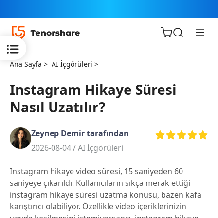
Ana Sayfa >
AI İçgörüleri >
Instagram Hikaye Süresi
Nasıl Uzatılır?
iOS için
ReiBoot
Zeynep Demir tarafından
2026-08-04 /
AI İçgörüleri
Tenorshare
Yeni
PDNob
Instagram hikaye video süresi, 15 saniyeden 60
saniyeye çıkarıldı. Kullanıcıların sıkça merak ettiği
iAnyGo
instagram hikaye süresi uzatma konusu, bazen kafa
karıştırıcı olabiliyor. Özellikle video içeriklerinizin