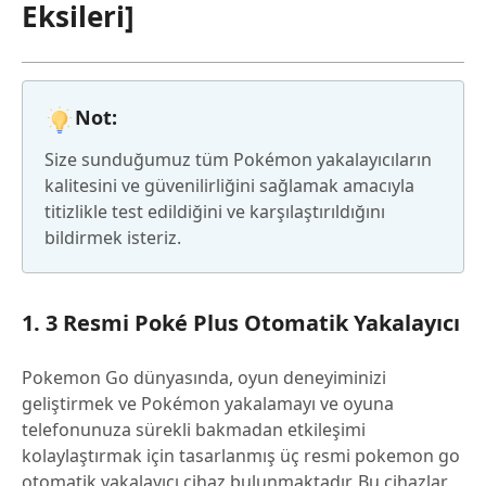
Eksileri]
Not:
Size sunduğumuz tüm Pokémon yakalayıcıların
kalitesini ve güvenilirliğini sağlamak amacıyla
titizlikle test edildiğini ve karşılaştırıldığını
bildirmek isteriz.
1. 3 Resmi Poké Plus Otomatik Yakalayıcı
Pokemon Go dünyasında, oyun deneyiminizi
geliştirmek ve Pokémon yakalamayı ve oyuna
telefonunuza sürekli bakmadan etkileşimi
kolaylaştırmak için tasarlanmış üç resmi pokemon go
otomatik yakalayıcı cihaz bulunmaktadır. Bu cihazlar