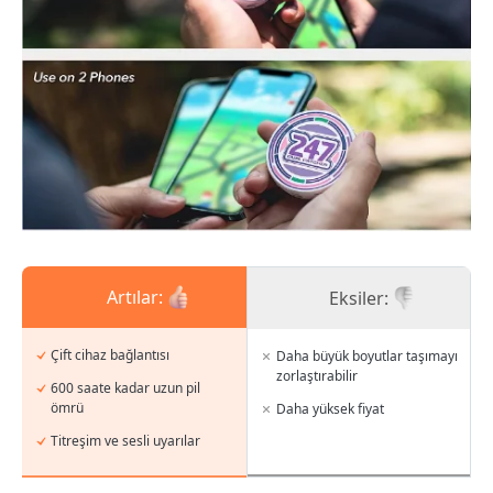
Artılar:
Eksiler:
Çift cihaz bağlantısı
Daha büyük boyutlar taşımayı
zorlaştırabilir
600 saate kadar uzun pil
ömrü
Daha yüksek fiyat
Titreşim ve sesli uyarılar