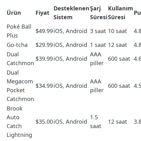
Desteklenen
Şarj
Kullanım
Ürün
Fiyat
Pu
Sistem
Süresi
Süresi
Poké Ball
$49.99
iOS, Android
3 saat
10 saat
4.
Plus
Go-tcha
$29.99
iOS, Android
1 saat
12 saat
4.
Dual
AAA
$39.99
iOS, Android
600 saat
4.
Catchmon
piller
Dual
Megacom
AAA
$34.99
iOS, Android
600 saat
4.
Pocket
piller
Catchmon
Brook
Auto
1.5
$35.00
iOS, Android
12 saat
3.
Catch
saat
Lightning