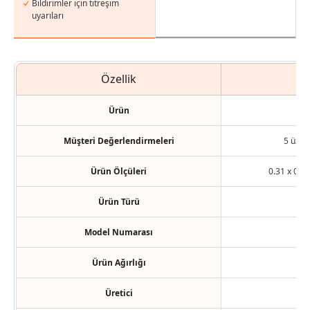
Bildirimler için titreşim
uyarıları
Özellik
G
Ürün
Müşteri Değerlendirmeleri
5 üzeri
Ürün Ölçüleri
0.31 x 0.31
Ürün Türü
Model Numarası
Ürün Ağırlığı
Üretici