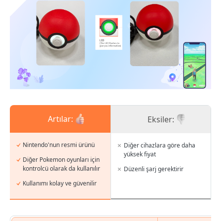
Artılar:
Eksiler:
Nintendo'nun resmi ürünü
Diğer cihazlara göre daha
yüksek fiyat
Diğer Pokemon oyunları için
kontrolcü olarak da kullanılır
Düzenli şarj gerektirir
Kullanımı kolay ve güvenilir