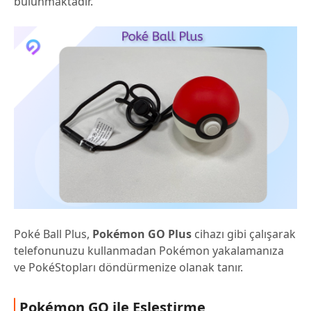
bulunmaktadır.
Poké Ball Plus,
Pokémon GO Plus
cihazı gibi çalışarak
telefonunuzu kullanmadan Pokémon yakalamanıza
ve PokéStopları döndürmenize olanak tanır.
Pokémon GO ile Eşleştirme