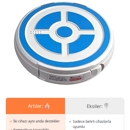
Artılar:
Eksiler:
İki cihazı aynı anda destekler
Sadece belirli cihazlarla
uyumlu
Kompakt ve taşınabilir