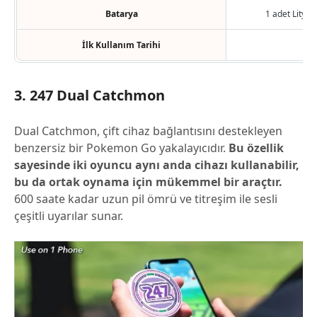
Batarya
1 adet Lityum
İlk Kullanım Tarihi
2
3. 247 Dual Catchmon
Dual Catchmon, çift cihaz bağlantısını destekleyen
benzersiz bir Pokemon Go yakalayıcıdır.
Bu özellik
sayesinde iki oyuncu aynı anda cihazı kullanabilir,
bu da ortak oynama için mükemmel bir araçtır.
600 saate kadar uzun pil ömrü ve titreşim ile sesli
çeşitli uyarılar sunar.