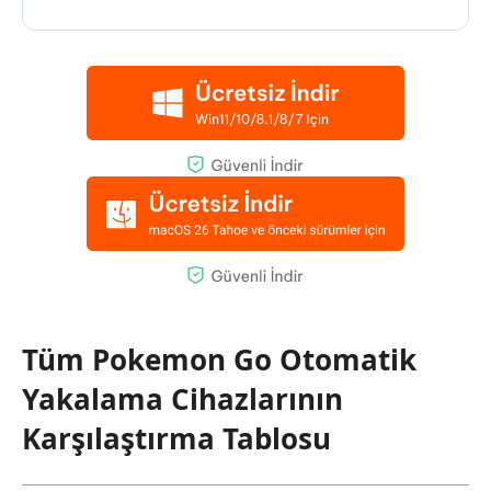
Tüm Pokemon Go Otomatik
Yakalama Cihazlarının
Karşılaştırma Tablosu