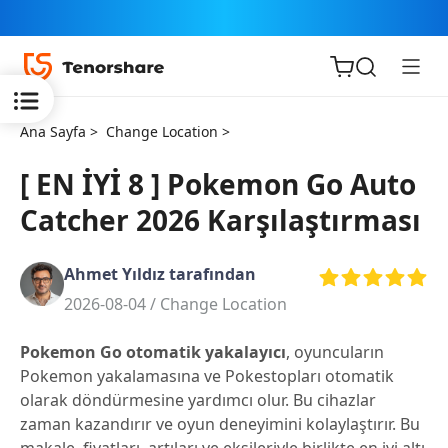
Ana Sayfa >
Change Location >
[ EN İYİ 8 ] Pokemon Go Auto
Catcher 2026 Karşılaştırması
iOS için
ReiBoot
Ahmet Yıldız tarafından
2026-08-04 /
Change Location
Tenorshare
Yeni
PDNob
Pokemon Go otomatik yakalayıcı
, oyuncuların
Pokemon yakalamasına ve Pokestopları otomatik
iAnyGo
olarak döndürmesine yardımcı olur. Bu cihazlar
zaman kazandırır ve oyun deneyimini kolaylaştırır. Bu