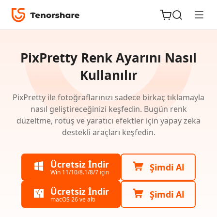
Tenorshare
PixPretty
PixPretty Renk Ayarını Nasıl
için
Kullanılır
Kılavuz
PixPretty ile fotoğraflarınızı sadece birkaç tıklamayla
iOS için
Win
nasıl geliştireceğinizi keşfedin. Bugün renk
ReiBoot
için
düzeltme, rötuş ve yaratıcı efektler için yapay zeka
destekli araçları keşfedin.
Kılavuz
Tenorshare
Yeni
PDNob
Ücretsiz İndir
Pixpretty
Şimdi Al
Win 11/10/8.1/8/7 için
iAnyGo
Nasıl
Kullanılır
Ücretsiz İndir
Şimdi Al
macOS 26 ve altı
Ön