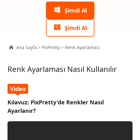
Ayarlar
Şimdi Al
Portre
Rötuş
Şimdi Al
Filtreler
Ana Sayfa
>
PixPretty
>
Renk Ayarlaması
Kısayol
Tuşu
Renk Ayarlaması Nasıl Kullanılır
Kırpma
Aracı
Video
Kılavuz: PixPretty'de Renkler Nasıl
Renk
Ayarı
Ayarlanır?
siz İndir