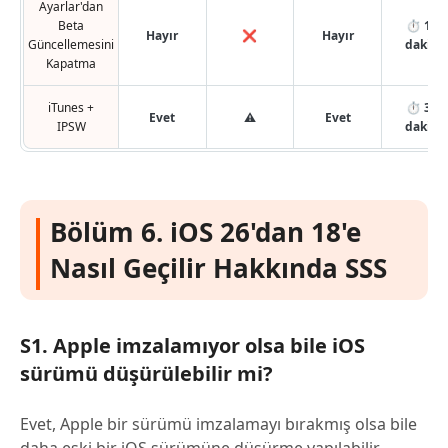
Ayarlar'dan
Beta
⏱ 1–2
Hayır
❌
Hayır
Güncellemesini
dakika
Kapatma
iTunes +
⏱ 30+
Evet
⚠
Evet
IPSW
dakika
Bölüm 6. iOS 26'dan 18'e
Nasıl Geçilir Hakkında SSS
S1. Apple imzalamıyor olsa bile iOS
sürümü düşürülebilir mi?
Evet, Apple bir sürümü imzalamayı bırakmış olsa bile