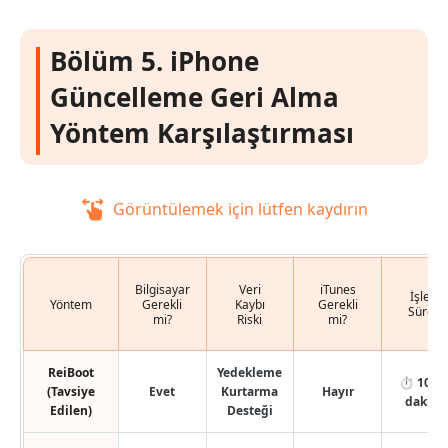
Bölüm 5. iPhone
Güncelleme Geri Alma
Yöntem Karşılaştırması
Görüntülemek için lütfen kaydırın
Bilgisayar
Veri
iTunes
İşlem
Yöntem
Gerekli
Kaybı
Gerekli
Süresi
mi?
Riski
mi?
ReiBoot
Yedekleme
⏱ 10–1
(Tavsiye
Evet
Kurtarma
Hayır
dakika
Edilen)
Desteği