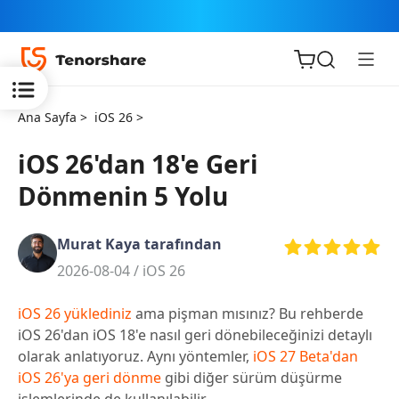
Ana Sayfa >
iOS 26 >
iOS 26'dan 18'e Geri
Dönmenin 5 Yolu
iOS için
ReiBoot
Murat Kaya tarafından
2026-08-04 /
iOS 26
Tenorshare
Yeni
PDNob
iOS 26 yüklediniz
ama pişman mısınız? Bu rehberde
iOS 26'dan iOS 18'e nasıl geri dönebileceğinizi detaylı
iAnyGo
olarak anlatıyoruz. Aynı yöntemler,
iOS 27 Beta'dan
iOS 26'ya geri dönme
gibi diğer sürüm düşürme