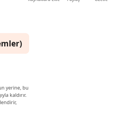
emler)
un yerine, bu
la kaldırır.
endirir,