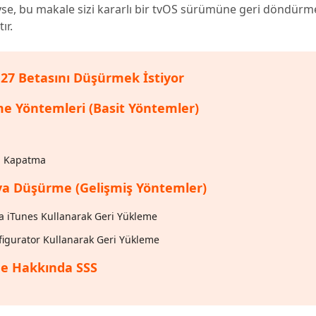
iyse, bu makale sizi kararlı bir tvOS sürümüne geri döndürm
inen dosyaları kurtarın
Popüler
ır.
are AI Writer
Tenorshare AI Bypass
 Pro Uygulaması
 akıllı, daha hızlı, daha iyi yazın
AI içeriğini insan benzeri hale dönüştü
I ile ücretsiz temizleyin
 27 Betasını Düşürmek İstiyor
me Yöntemleri (Basit Yöntemler)
i Kapatma
6'ya Düşürme (Gelişmiş Yöntemler)
ya iTunes Kullanarak Geri Yükleme
figurator Kullanarak Geri Yükleme
me Hakkında SSS