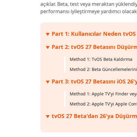
açıklar. Beta, test veya meraktan yüklend
Windows'ta silinen dosyaları kurtarın
Mac'te sil
Ücretsiz
performansı iyileştirmeye yardımcı olacakt
PixPretty AI Fotoğraf Düzenleyici
Tenorsh
Android için UltData Uygulaması
Cleanup
Ücretsiz Online AI Fotoğraf Düzenleme Aracı
AI ile daha
Tüm Ürünleri İncele
Android verilerini PC olmadan kurtarın
iPhone'u A
Part 1: Kullanıcılar Neden tvOS
Part 2: tvOS 27 Betasını Düşür
Method 1: TvOS Beta Kaldırma
Method 2: Beta Güncellemelerin
Part 3: tvOS 27 Betasını iOS 2
Method 1: Apple TV'yi Finder ve
Method 2: Apple TV'yi Apple Con
tvOS 27 Beta'dan 26'ya Düşür