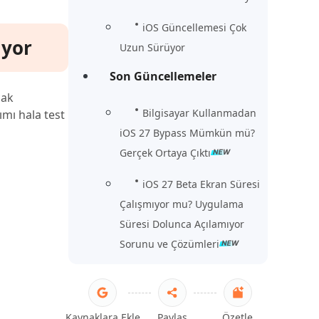
iOS Güncellemesi Çok
iyor
Uzun Sürüyor
Son Güncellemeler
cak
Bilgisayar Kullanmadan
ımı hala test
iOS 27 Bypass Mümkün mü?
Gerçek Ortaya Çıktı
iOS 27 Beta Ekran Süresi
Çalışmıyor mu? Uygulama
Süresi Dolunca Açılamıyor
Sorunu ve Çözümleri
Kaynaklara Ekle
Paylaş
Özetle