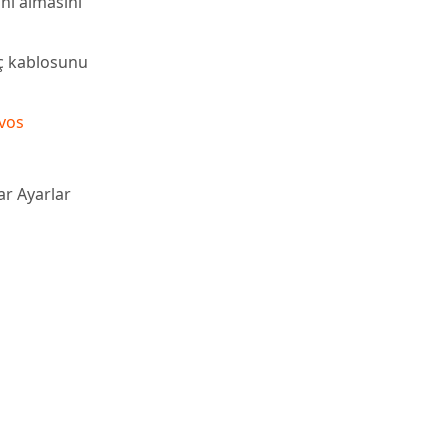
ini almasını
üç kablosunu
vos
ar Ayarlar