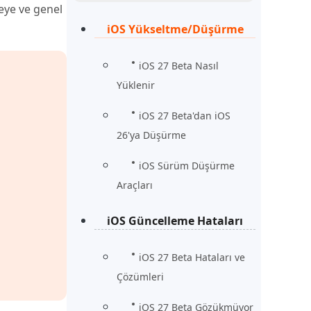
Şimdi İzle
eye ve genel
Başlayın
iOS Yükseltme/Düşürme
rün
Daha Fazla Faydalı İpuçları
Daha Fazla Faydalı İpuçları
iOS 27 Beta Nasıl
Yüklenir
iOS 27 Beta'dan iOS
26'ya Düşürme
iOS Sürüm Düşürme
Araçları
iOS Güncelleme Hataları
iOS 27 Beta Hataları ve
Çözümleri
iOS 27 Beta Gözükmüyor