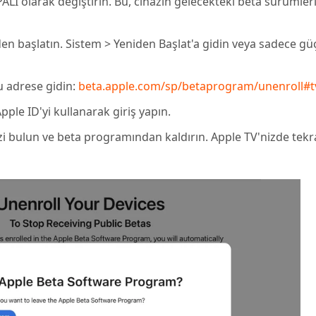
PALI olarak değiştirin. Bu, cihazın gelecekteki beta sürümler
iden başlatın. Sistem > Yeniden Başlat'a gidin veya sadece g
şu adrese gidin:
beta.apple.com/sp/betaprogram/unenroll#t
pple ID'yi kullanarak giriş yapın.
nizi bulun ve beta programından kaldırın. Apple TV'nizde tekr