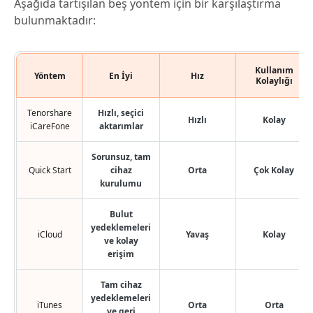
Aşağıda tartışılan beş yöntem için bir karşılaştırma
bulunmaktadır:
Kullanım
Yöntem
En İyi
Hız
Kolaylığı
Tenorshare
Hızlı, seçici
Hızlı
Kolay
iCareFone
aktarımlar
Sorunsuz, tam
Quick Start
cihaz
Orta
Çok Kolay
kurulumu
Bulut
yedeklemeleri
iCloud
Yavaş
Kolay
ve kolay
erişim
Tam cihaz
yedeklemeleri
iTunes
Orta
Orta
ve geri