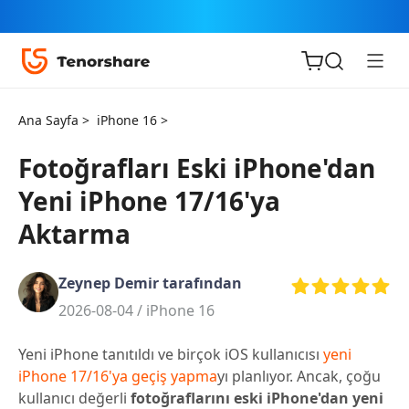
Ana Sayfa >
iPhone 16 >
Fotoğrafları Eski iPhone'dan
Yeni iPhone 17/16'ya
iOS için
Aktarma
ReiBoot
Zeynep Demir tarafından
Tenorshare
Yeni
2026-08-04 /
iPhone 16
PDNob
Yeni iPhone tanıtıldı ve birçok iOS kullanıcısı
yeni
iAnyGo
iPhone 17/16'ya geçiş yapma
yı planlıyor. Ancak, çoğu
kullanıcı değerli
fotoğraflarını eski iPhone'dan yeni