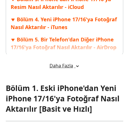
Resim Nasıl Aktarılır - iCloud
Bölüm 4. Yeni iPhone 17/16'ya Fotoğraf
Nasıl Aktarılır - iTunes
Bölüm 5. Bir Telefon'dan Diğer iPhone
17/16'ya Fotoğraf Nasıl Aktarılır - AirDrop
Bölüm 6. Yeni iPhone 17/16'ya Fotoğraf
Daha Fazla
Aktarmanın En İyi Yolu Hangisidir
Bölüm 1. Eski iPhone'dan Yeni
iPhone 17/16'ya Fotoğraf Nasıl
Aktarılır [Basit ve Hızlı]