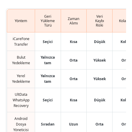
Geri
Veri
Zaman
Yöntem
Yükleme
Kaybı
Kolaylık
Alımı
Türü
Riski
iCareFone
Seçici
Kısa
Düşük
Kolay
Transfer
Bulut
Yalnızca
Orta
Yüksek
Orta
Yedekleme
tam
Yerel
Yalnızca
Orta
Yüksek
Orta
Yedekleme
tam
UltData
WhatsApp
Seçici
Kısa
Düşük
Kolay
Recovery
Android
Dosya
Sıradan
Uzun
Orta
Orta
Yöneticisi