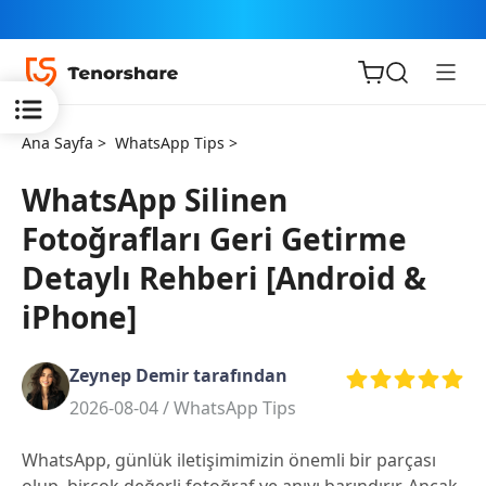
Ana Sayfa >
WhatsApp Tips >
WhatsApp Silinen
Fotoğrafları Geri Getirme
iOS için
Detaylı Rehberi [Android &
ReiBoot
iPhone]
Tenorshare
Yeni
PDNob
Zeynep Demir tarafından
2026-08-04 /
WhatsApp Tips
iAnyGo
WhatsApp, günlük iletişimimizin önemli bir parçası