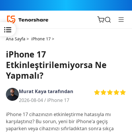
Ana Sayfa >
iPhone 17 >
iPhone 17
Etkinleştirilemiyorsa Ne
iOS için
Yapmalı?
ReiBoot
Murat Kaya tarafından
Tenorshare
Yeni
2026-08-04 /
iPhone 17
PDNob
iPhone 17 cihazınızın etkinleştirme hatasıyla mı
iAnyGo
karşılaştınız? Bu sorun, yeni bir iPhone'a geçiş
yaparken veya cihazınızı sıfırladıktan sonra sıkça