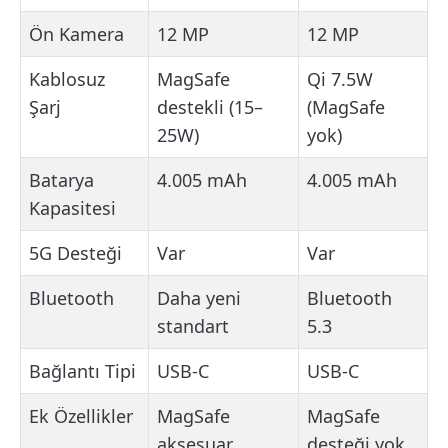
Ön Kamera
12 MP
12 MP
Kablosuz
MagSafe
Qi 7.5W
Şarj
destekli (15–
(MagSafe
25W)
yok)
Batarya
4.005 mAh
4.005 mAh
Kapasitesi
5G Desteği
Var
Var
Bluetooth
Daha yeni
Bluetooth
standart
5.3
Bağlantı Tipi
USB-C
USB-C
Ek Özellikler
MagSafe
MagSafe
aksesuar
desteği yok