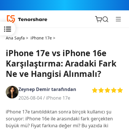
Ana Sayfa >
iPhone 17e >
iPhone 17e vs iPhone 16e
Karşılaştırma: Aradaki Fark
iOS için
Ne ve Hangisi Alınmalı?
ReiBoot
Zeynep Demir tarafından
Tenorshare
Yeni
2026-08-04 /
iPhone 17e
PDNob
iPhone 17e tanıtıldıktan sonra birçok kullanıcı şu
iAnyGo
soruyor: iPhone 16e ile arasındaki fark gerçekten
büyük mü? Fiyat farkına değer mi? Bu yazıda iki