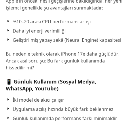
Apple’ın önceki nesil geçişlerine bakıldığında, her yeni
işlemci genellikle şu avantajları sunmaktadır:
%10–20 arası CPU performans artışı
Daha iyi enerji verimliliği
Geliştirilmiş yapay zekâ (Neural Engine) kapasitesi
Bu nedenle teknik olarak iPhone 17e daha güçlüdür.
Ancak asıl soru şu: Bu fark günlük kullanımda
hissedilir mi?
📱 Günlük Kullanım (Sosyal Medya,
WhatsApp, YouTube)
İki model de akıcı çalışır
Uygulama açılış hızında büyük fark beklenmez
Günlük kullanımda performans farkı minimaldir