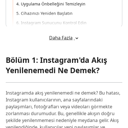
4. Uygulama Önbelleğini Temizleyin
5. Cihazınızı Yeniden Başlatın
6. Instagram Sunucunu Kontrol Edin
7. Hesabınızda Sorun Olup Olmadığını Kontrol Edin
Daha Fazla
8. ReiBoot ile Sistem Hatalarından Kaynaklanan
Instagram Akış Yenilenemedi Hatasını Düzeltin
Popüler
Bölüm 1: Instagram'da Akış
Yenilenemedi Ne Demek?
Instagramda akış yenilenemedi ne demek? Bu hatası,
Instagram kullanıcılarının, ana sayfalarındaki
paylaşımları, fotoğrafları veya videoları görmekte
zorlanması durumudur. Bu, genellikle akışın doğru
şekilde yenilenmemesi nedeniyle meydana gelir. Akış
yenilendiğinde, kullanıcılar yeni paylaşımlar ve