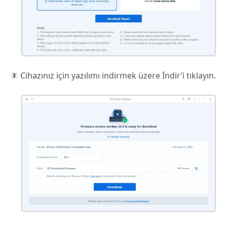
Cihazınız için yazılımı indirmek üzere İndir’i tıklayın.