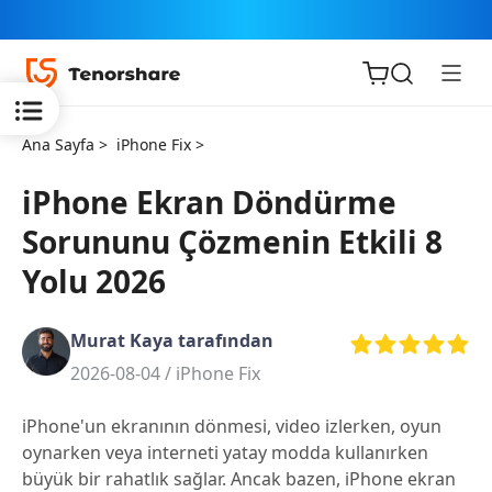
Ana Sayfa >
iPhone Fix >
iPhone Ekran Döndürme
Sorunu​nu Çözmenin Etkili 8
iOS için
Yolu 2026
ReiBoot
Murat Kaya tarafından
Tenorshare
Yeni
2026-08-04 /
iPhone Fix
PDNob
iPhone'un ekranının dönmesi, video izlerken, oyun
iAnyGo
oynarken veya interneti yatay modda kullanırken
büyük bir rahatlık sağlar. Ancak bazen, iPhone ekran