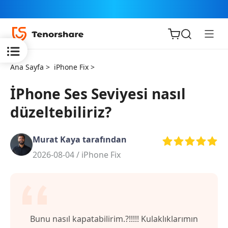
Ana Sayfa >
iPhone Fix >
İPhone Ses Seviyesi nasıl
düzeltebiliriz?
iOS için
ReiBoot
Murat Kaya tarafından
2026-08-04 /
iPhone Fix
Tenorshare
Yeni
PDNob
iAnyGo
Bunu nasıl kapatabilirim.?!!!!! Kulaklıklarımın