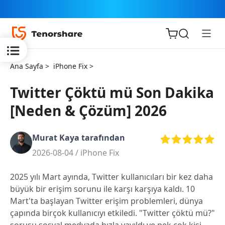
Ana Sayfa >
iPhone Fix >
Twitter Çöktü mü Son Dakika
[Neden & Çözüm] 2026
iOS için
ReiBoot
Murat Kaya tarafından
2026-08-04 /
iPhone Fix
Tenorshare
Yeni
PDNob
2025 yılı Mart ayında, Twitter kullanıcıları bir kez daha
büyük bir erişim sorunu ile karşı karşıya kaldı. 10
iAnyGo
Mart'ta başlayan Twitter erişim problemleri, dünya
çapında birçok kullanıcıyı etkiledi. "Twitter çöktü mü?"