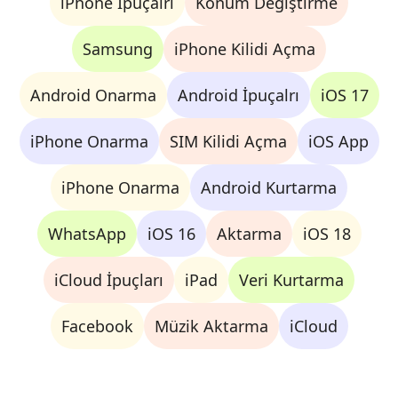
iPhone İpuçalrı
Konum Değiştirme
Samsung
iPhone Kilidi Açma
Android Onarma
Android İpuçalrı
iOS 17
iPhone Onarma
SIM Kilidi Açma
iOS App
iPhone Onarma
Android Kurtarma
WhatsApp
iOS 16
Aktarma
iOS 18
iCloud İpuçları
iPad
Veri Kurtarma
Facebook
Müzik Aktarma
iCloud