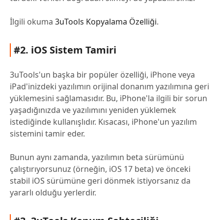
İlgili okuma
3uTools Kopyalama Özelliği
.
#2. iOS Sistem Tamiri
3uTools'un başka bir popüler özelliği, iPhone veya
iPad'inizdeki yazılımın orijinal donanım yazılımına geri
yüklemesini sağlamasıdır. Bu, iPhone'la ilgili bir sorun
yaşadığınızda ve yazılımını yeniden yüklemek
istediğinde kullanışlıdır. Kısacası, iPhone'un yazılım
sistemini tamir eder.
Bunun aynı zamanda, yazılımın beta sürümünü
çalıştırıyorsunuz (örneğin, iOS 17 beta) ve önceki
stabil iOS sürümüne geri dönmek istiyorsanız da
yararlı olduğu yerlerdir.