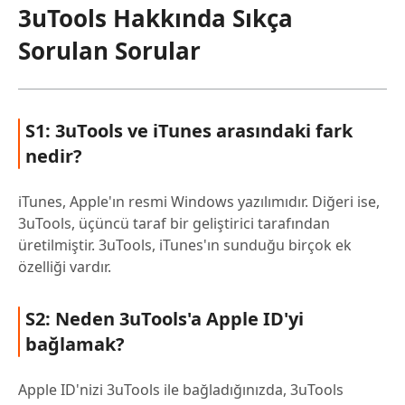
3uTools Hakkında Sıkça
Sorulan Sorular
S1: 3uTools ve iTunes arasındaki fark
nedir?
iTunes, Apple'ın resmi Windows yazılımıdır. Diğeri ise,
3uTools, üçüncü taraf bir geliştirici tarafından
üretilmiştir. 3uTools, iTunes'ın sunduğu birçok ek
özelliği vardır.
S2: Neden 3uTools'a Apple ID'yi
bağlamak?
Apple ID'nizi 3uTools ile bağladığınızda, 3uTools