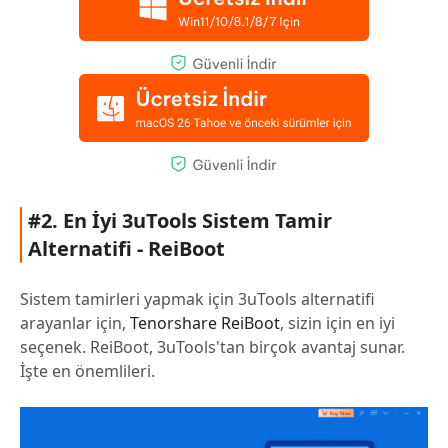
#2. En İyi 3uTools Sistem Tamir
Alternatifi - ReiBoot
Sistem tamirleri yapmak için 3uTools alternatifi
arayanlar için,
Tenorshare ReiBoot
, sizin için en iyi
seçenek. ReiBoot, 3uTools'tan birçok avantaj sunar.
İşte en önemlileri.