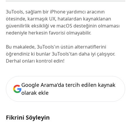
3uTools, sağlam bir iPhone yardımcı aracının
ötesinde, karmaşık UX, hatalardan kaynaklanan
güvenilirlik eksikliği ve macOS desteğinin olmaması
nedeniyle herkesin favorisi olmayabilir.
Bu makalede, 3uTools'ın üstün alternatiflerini
öğrendiniz ki bunlar 3uTools'tan daha iyi çalışıyor.
Derhal onları kontrol edin!
Google Arama'da tercih edilen kaynak
olarak ekle
Fikrini Söyleyin