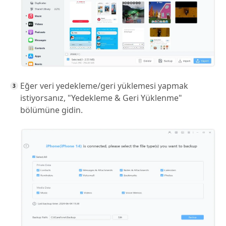
Eğer veri yedekleme/geri yüklemesi yapmak
istiyorsanız, "Yedekleme & Geri Yüklenme"
bölümüne gidin.