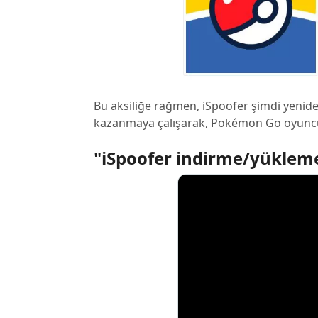
Bu aksiliğe rağmen, iSpoofer şimdi yeniden 
kazanmaya çalışarak, Pokémon Go oyuncul
"iSpoofer indirme/yükleme(i