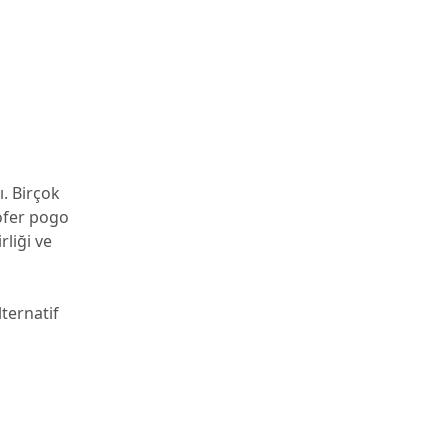
. Birçok
oofer pogo
rliği ve
lternatif