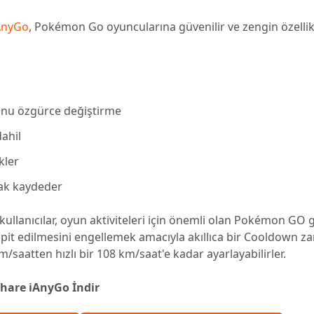
AnyGo
, Pokémon Go oyuncularına güvenilir ve zengin özellik
nu özgürce değiştirme
ahil
kler
rak kaydeder
; kullanıcılar, oyun aktiviteleri için önemli olan Pokémon GO g
 edilmesini engellemek amacıyla akıllıca bir Cooldown za
 km/saatten hızlı bir 108 km/saat'e kadar ayarlayabilirler.
share iAnyGo İndir