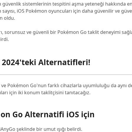
venlik sistemlerinin tespitini aşma yeteneği hakkında en
an sayısı, iOS Pokémon oyuncuları için daha güvenilir ve güve
n oldu.
arı, sorunsuz ve güvenli bir Pokémon Go taklit deneyimi sağ
rdi.
024'teki Alternatifleri!
r ve Pokémon Go'nun farklı cihazlarla uyumluluğu da aynı de
ı için iki konum taklitçisini tanıtacağız.
n Go Alternatifi iOS için
, iAnyGo şeklinde bir umut ışığı belirdi.