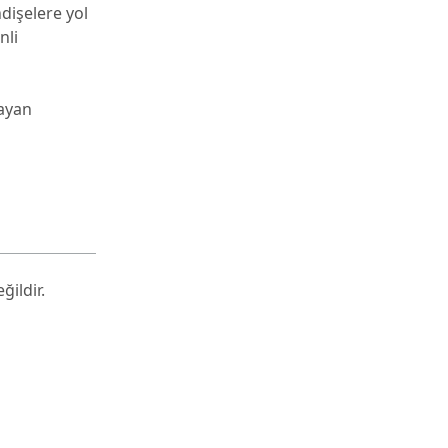
dişelere yol
nli
layan
ğildir.