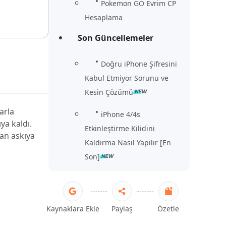
Pokemon GO Evrim CP
Hesaplama
Son Güncellemeler
Doğru iPhone Şifresini
Kabul Etmiyor Sorunu ve
Kesin Çözümü
arla
iPhone 4/4s
ya kaldı.
Etkinleştirme Kilidini
an askıya
Kaldırma Nasıl Yapılır [En
Son]
Kaynaklara Ekle
Paylaş
Özetle