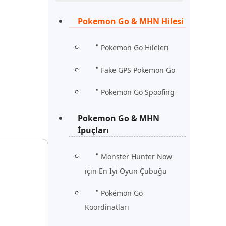
Şimdi İzle
Başlayın
Pokemon Go & MHN Hilesi
rün
Daha Fazla Faydalı İpuçları
Daha Fazla Faydalı İpuçları
Pokemon Go Hileleri
Fake GPS Pokemon Go
Pokemon Go Spoofing
Pokemon Go & MHN
İpuçları
Monster Hunter Now
için En İyi Oyun Çubuğu
Pokémon Go
Koordinatları