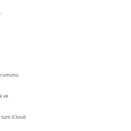
.
sürümünü
k ve
n tüm iCloud