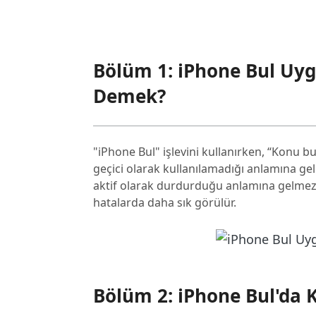
5. Bölge Uyumluluğunu Kontrol
6. Konum ve Gizlilik Ayarlarını
Bölüm 1: iPhone Bul U
7. Cihazı Yeniden Başlatın
Demek?
8. Cihazınızı Güncelleyin
9. Apple Sunucularını Kontrol E
"iPhone Bul" işlevini kullanırken, “Konu b
10. iPhone'da Uçak Modunu Ka
geçici olarak kullanılamadığı anlamına ge
aktif olarak durdurduğu anlamına gelme
hatalarda daha sık görülür.
Bölüm 2: iPhone Bul'da