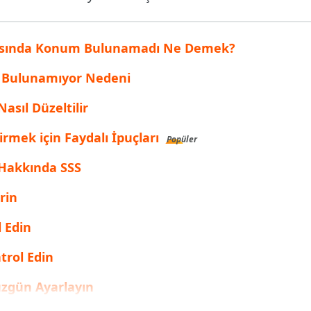
inen dosyaları kurtarın
Popüler
are AI Writer
Tenorshare AI Bypass
 Pro Uygulaması
asında Konum Bulunamadı Ne Demek?
 akıllı, daha hızlı, daha iyi yazın
AI içeriğini insan benzeri hale dönüştü
I ile ücretsiz temizleyin
 Bulunamıyor Nedeni
sıl Düzeltilir
mek için Faydalı İpuçları
Popüler
Hakkında SSS
rin
l Edin
trol Edin
Düzgün Ayarlayın