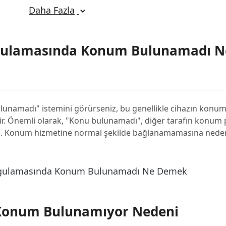
 Edin
Daha Fazla
 Sıfırlamayı Deneyin
ygulamasında Konum Bulunamadı N
din
ulunamadı" istemini görürseniz, bu genellikle cihazın konum 
patın
lir. Önemli olarak, "Konu bulunamadı", diğer tarafın konum 
z. Konum hizmetine normal şekilde bağlanamamasına neden
 Konum Bulunamıyor Nedeni