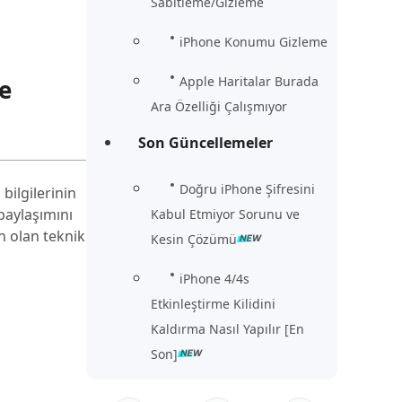
Sabitleme/Gizleme
iPhone Konumu Gizleme
Apple Haritalar Burada
e
Ara Özelliği Çalışmıyor
Son Güncellemeler
Doğru iPhone Şifresini
bilgilerinin
paylaşımını
Kabul Etmiyor Sorunu ve
 olan teknik
Kesin Çözümü
iPhone 4/4s
Etkinleştirme Kilidini
Kaldırma Nasıl Yapılır [En
Son]