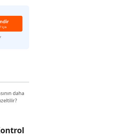
asının daha
eltilir?
Kontrol