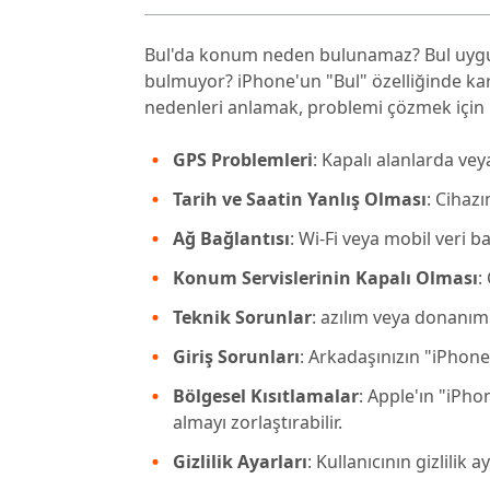
Bul'da konum neden bulunamaz? Bul uy
bulmuyor? iPhone'un "Bul" özelliğinde kar
nedenleri anlamak, problemi çözmek için k
GPS Problemleri
: Kapalı alanlarda ve
Tarih ve Saatin Yanlış Olması
: Cihaz
Ağ Bağlantısı
: Wi-Fi veya mobil veri 
Konum Servislerinin Kapalı Olması
:
Teknik Sorunlar
: azılım veya donanım h
Giriş Sorunları
: Arkadaşınızın "iPhone
Bölgesel Kısıtlamalar
: Apple'ın "iPh
almayı zorlaştırabilir.
Gizlilik Ayarları
: Kullanıcının gizlilik 