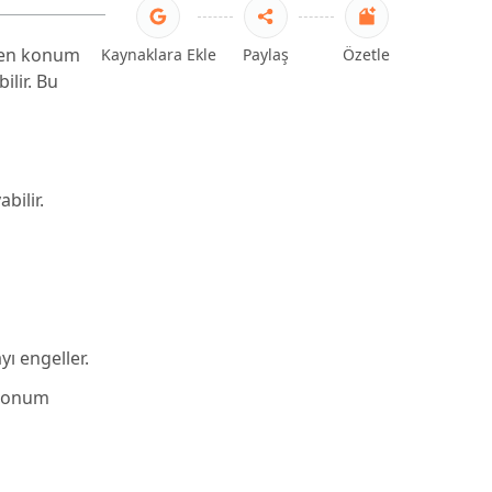
den konum
Kaynaklara Ekle
Paylaş
Özetle
lir. Bu
bilir.
ı engeller.
 konum