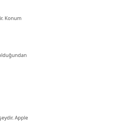
lir. Konum
 olduğundan
eydir. Apple