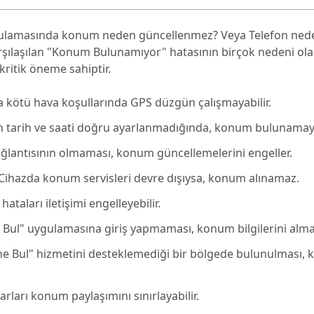
gulamasında konum neden güncellenmez? Veya Telefon ne
şılaşılan "Konum Bulunamıyor" hatasının birçok nedeni olabi
ritik öneme sahiptir.
ya kötü hava koşullarında GPS düzgün çalışmayabilir.
ın tarih ve saati doğru ayarlanmadığında, konum bulunamaya
bağlantısının olmaması, konum güncellemelerini engeller.
 Cihazda konum servisleri devre dışıysa, konum alınamaz.
ataları iletişimi engelleyebilir.
 Bul" uygulamasına giriş yapmaması, konum bilgilerini almay
one Bul" hizmetini desteklemediği bir bölgede bulunulması,
ayarları konum paylaşımını sınırlayabilir.