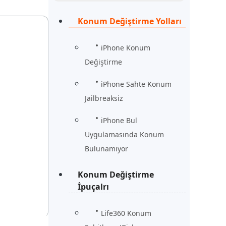
Şimdi İzle
Başlayın
Konum Değiştirme Yolları
rün
Daha Fazla Faydalı İpuçları
Daha Fazla Faydalı İpuçları
iPhone Konum
Değiştirme
iPhone Sahte Konum
Jailbreaksiz
iPhone Bul
Uygulamasında Konum
Bulunamıyor
Konum Değiştirme
İpuçalrı
Life360 Konum