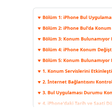
Windows'ta silinen dosyaları kurtarın
Mac'te sil
Ücretsiz
PixPretty AI Fotoğraf Düzenleyici
Tenorsh
Android için UltData Uygulaması
Cleanup
Bölüm 1: iPhone Bul Uygulam
Ücretsiz Online AI Fotoğraf Düzenleme Aracı
AI ile daha
Tüm Ürünleri İncele
Android verilerini PC olmadan kurtarın
iPhone'u A
Bölüm 2: iPhone Bul'da Konum
Bölüm 3: Konum Bulunamıyor Na
Bölüm 4: iPhone Konum Değiştir
Bölüm 5: Konum Bulunamıyor 
1. Konum Servislerini Etkinleşti
2. İnternet Bağlantısını Kontro
3. Bul Uygulaması Durumu Kon
4. iPhone'daki Tarih ve Saati 