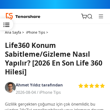
Ana Sayfa >
iPhone Tips >
Life360 Konum
Sabitleme/Gizleme Nasıl
iOS için
Yapılır? [2026 En Son Life 360
ReiBoot
Hilesi]
Tenorshare
Yeni
PDNob
Ahmet Yıldız tarafından
2026-08-04 /
iPhone Tips
iAnyGo
Gizlilik gerçekten çoğumuz için çok önemlidir, bu